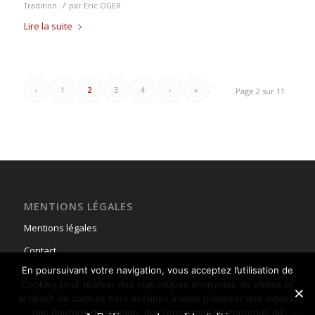
/
Tradition
par
Eric OGER
Lire la suite
‹
1
2
3
4
›
»
Page 2 sur 11
MENTIONS LÉGALES
Mentions légales
Contact
En poursuivant votre navigation, vous acceptez l’utilisation de
Cookies pour réaliser des statistiques anonymes de visites et
le dépôt de cookies tiers destinés à vous proposer des vidéos,
des boutons de partage, des remontées de contenus de