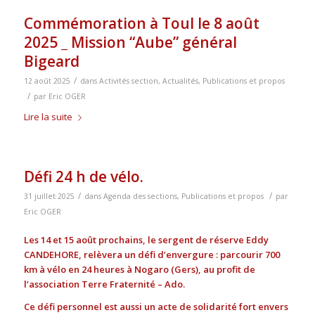
Commémoration à Toul le 8 août
2025 _ Mission “Aube” général
Bigeard
/
12 août 2025
dans
Activités section
,
Actualités
,
Publications et propos
/
par
Eric OGER
Lire la suite
Défi 24 h de vélo.
/
/
31 juillet 2025
dans
Agenda des sections
,
Publications et propos
par
Eric OGER
Les 14 et 15 août prochains, le sergent de réserve Eddy
CANDEHORE, relèvera un défi d’envergure : parcourir 700
km à vélo en 24 heures à Nogaro (Gers), au profit de
l’association Terre Fraternité – Ado.
Ce défi personnel est aussi un acte de solidarité fort envers