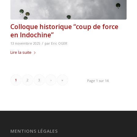
Colloque historique “coup de force
en Indochine”
/
13 novembre 2025
par
Eric OGER
Lire la suite
1
2
3
›
»
Page 1 sur 14
MENTIONS LÉGALES