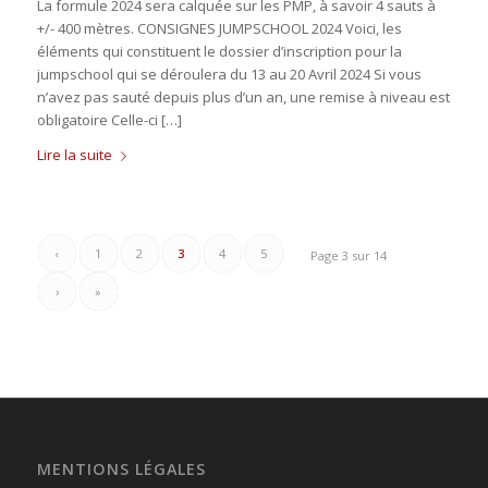
La formule 2024 sera calquée sur les PMP, à savoir 4 sauts à
+/- 400 mètres. CONSIGNES JUMPSCHOOL 2024 Voici, les
éléments qui constituent le dossier d’inscription pour la
jumpschool qui se déroulera du 13 au 20 Avril 2024 Si vous
n’avez pas sauté depuis plus d’un an, une remise à niveau est
obligatoire Celle-ci […]
Lire la suite
‹
1
2
3
4
5
Page 3 sur 14
›
»
MENTIONS LÉGALES