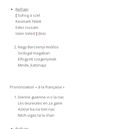
Refrain
[
Suhog a szel
Kesmark felett
Edes rozsam
Isten Veled
]
(bis)
Nagy Bercsenyi micklos
Sirdogal magaban
Elfogyott szegenymek
Minde, katonaja
Prononciation « à la française »
Dienne guienne vi o la nac
Les teureutes en za gane
Azene ba na tom nac
Nitch vigas ta la chan
Refrain