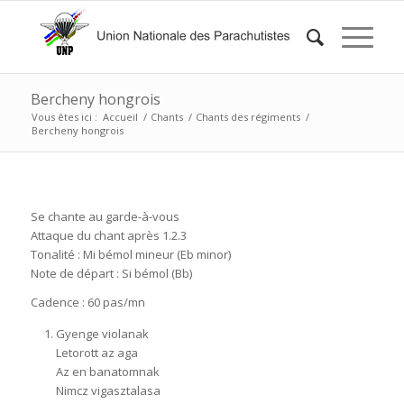
Bercheny hongrois
Vous êtes ici :
Accueil
/
Chants
/
Chants des régiments
/
Bercheny hongrois
Se chante au garde-à-vous
Attaque du chant après 1.2.3
Tonalité : Mi bémol mineur (Eb minor)
Note de départ : Si bémol (Bb)
Cadence : 60 pas/mn
Gyenge violanak
Letorott az aga
Az en banatomnak
Nimcz vigasztalasa