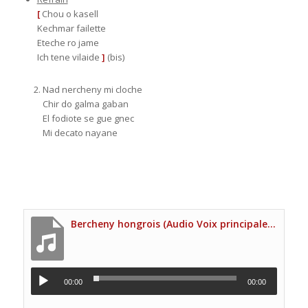
[
Chou o kasell
Kechmar failette
Eteche ro jame
Ich tene vilaide
]
(bis)
Nad nercheny mi cloche
Chir do galma gaban
El fodiote se gue gnec
Mi decato nayane
Bercheny hongrois (Audio Voix principale Site UNP)
00:00
00:00