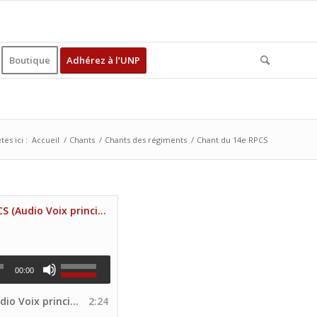
Boutique
Adhérez à l’UNP
tes ici :
Accueil
/
Chants
/
Chants des régiments
/
Chant du 14e RPCS
Chant du 14e RPCS (Audio Voix principale Site UNP)
00:00
principale Site UNP)
2:24