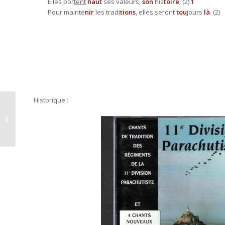
Elles por
tent
haut
ses valeurs,
son
his
toire
, (2).
1
Pour mainte
nir
les tradi
tions
, elles seront
tou
jours
là
. (2)
Historique :
djebels