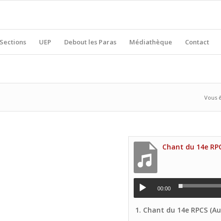
Sections
UEP
Debout les Paras
Médiathèque
Contact
Vous ê
00:00
1.
Chant du 14e RPCS (Audio Voix 