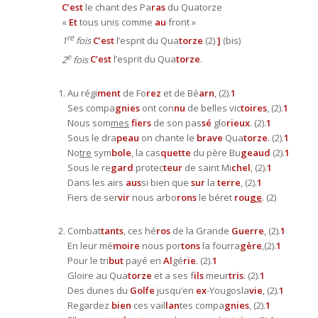
C’est
le chant des Pa
ras
du Quatorze
«
Et
tous unis comme
au
front »
re
1
fois
C’est
l’esprit du Qua
torze
(2)
]
(bis)
e
2
fois
C’est
l’esprit du Qua
torze
.
Au régi
ment
de Fo
rez
et de Bé
arn
, (2).
1
Ses compa
gnies
ont con
nu
de belles vic
toires
, (2).
1
Nous som
mes
fiers
de son pas
sé
glo
rieux
. (2).
1
Sous le dra
peau
on chante le
brave
Qua
torze
. (2).
1
No
tre
sym
bole
, la cas
quette
du père Bu
geaud
(2).
1
Sous le re
gard
protec
teur
de saint Mi
chel
, (2).
1
Dans les airs
aus
si bien que
sur
la
terre
, (2).
1
Fiers de ser
vir
nous arbo
rons
le béret
rou
ge
. (2)
Combat
tants
, ces hé
ros
de la Grande
Guerre
, (2).
1
En leur mé
moire
nous por
tons
la fourra
gère
,(2).
1
Pour le tri
but
payé en
Al
gé
rie
. (2).
1
Gloire au Qua
torze
et a ses f
ils
meur
tris
. (2).
1
Des dunes du
Golfe
jusqu’en
ex
-Yougosla
vie
, (2).
1
Regardez
bien
ces vail
lan
tes compa
gnies
, (2).
1