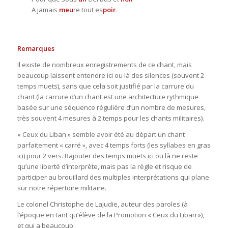
A jamais
meu
re tout es
poir
.
Remarques
Il existe de nombreux enregistrements de ce chant, mais
beaucoup laissent entendre ici ou là des silences (souvent 2
temps muets), sans que cela soit justifié par la carrure du
chant (la carrure d’un chant est une architecture rythmique
basée sur une séquence régulière d’un nombre de mesures,
très souvent 4 mesures à 2 temps pour les chants militaires).
« Ceux du Liban » semble avoir été au départ un chant
parfaitement « carré », avec 4 temps forts (les syllabes en gras
ici) pour 2 vers. Rajouter des temps muets ici ou là ne reste
qu’une liberté d’interprète, mais pas la règle et risque de
participer au brouillard des multiples interprétations qui plane
sur notre répertoire militaire.
Le colonel Christophe de Lajudie, auteur des paroles (à
l’époque en tant qu’élève de la Promotion « Ceux du Liban »),
et qui a beaucoup