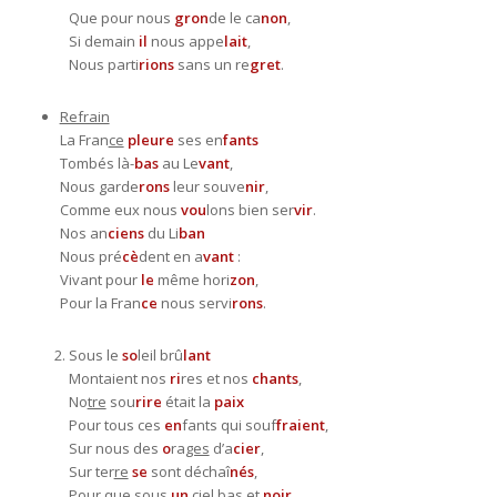
Que pour nous
gron
de le ca
non
,
Si demain
il
nous appe
lait
,
Nous parti
rions
sans un re
gret
.
Refrain
La Fran
ce
pleure
ses en
fants
Tombés là-
bas
au Le
vant
,
Nous garde
rons
leur souve
nir
,
Comme eux nous
vou
lons bien ser
vir
.
Nos an
ciens
du Li
ban
Nous pré
cè
dent en a
vant
:
Vivant pour
le
même hori
zon
,
Pour la Fran
ce
nous servi
rons
.
Sous le
so
leil brû
lant
Montaient nos
ri
res et nos
chants
,
No
tre
sou
rire
était la
paix
Pour tous ces
en
fants qui souf
fraient
,
Sur nous des
o
ra
ges
d’a
cier
,
Sur ter
re
se
sont déchaî
nés
,
Pour que sous
un
ciel bas et
noir