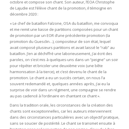
octobre et compose son chant. Son auteur, l’EOA Christophe
de Lajudie est l’élève chant de la promotion, il témoigne en
décembre 2020 :
« Le chef de bataillon Falzone, OSA du bataillon, me convoqua
et me remit une liasse de partitions composées pour un chant
de promotion par un EOR d’une précédente promotion (la
promotion du Guesclin…), compositeur de son état, lequel
avait composé plusieurs partitions et avait laissé le “rab” au
bataillon. J’en ai déchiffré une laborieusement, j’ai écrit des
paroles, on s’est mis à quelques-uns dans un “peigne” un soir
pour répéter et bricoler une deuxième voix (une bête
harmonisation à la tierce), et c’est devenu le chant de la
promotion. Le chant a eu un succès certain, on nous l’a
souvent redemandé et, quelques années après, j’ai eu la
surprise de voir dans un régiment, une compagnie se rendre
au pas cadencé à l’ordinaire en chantant ce chant ».
Dans la tradition orale, les circonstances de la création des
chants sont exceptionnelles, car les auteurs interviennent
dans des circonstances particulières avec un objectif pratique,
sans se soucier de postérité. Le chant se transmet ensuite à