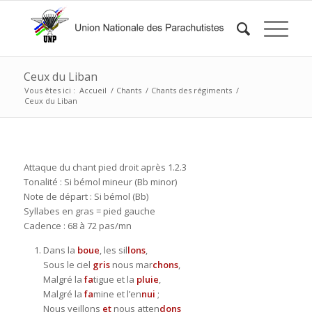
Ceux du Liban
Vous êtes ici :
Accueil
/
Chants
/
Chants des régiments
/
Ceux du Liban
Attaque du chant pied droit après 1.2.3
Tonalité : Si bémol mineur (Bb minor)
Note de départ : Si bémol (Bb)
Syllabes en gras = pied gauche
Cadence : 68 à 72 pas/mn
Dans la
boue
, les sil
lons
,
Sous le ciel
gris
nous mar
chons
,
Malgré la
fa
tigue et la
pluie
,
Malgré la
fa
mine et l’en
nui
;
Nous veillons
et
nous atten
dons