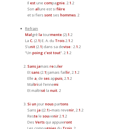
Il
est
une
com
pa
gnie
. 2.
1
.2
Son
al
lure est si
fière
et si fiers
sont
ses
hommes
. 2
Refrain
Mal
gré
la
tour
mente
(2).
1
.2
La
C.
(2.
1
) E. A. du
Trois
2.
1
.2
S’u
nit
(2.
1
) dans sa de
vise
: 2.
1
.2
“Un
poing c’est tout
“. 2.
1
.2
Sans ja
mais
re
cu
ler
Et
sans
(2.
1
) jamais fail
lir
, 2.
1
.2
Elle
a
, de
ses
ap
puis
, 2.
1
.2
Maî
tri
sé l’enne
mi
Et maîtri
sé
la
nuit
. 2
Si un
jour
nous
par
tons
Sans
ja
((2.
1
)
–
mais reve
nir
, 2.
1
.2
Res
te
le
sou
ve
nir
2.
1
.2
Des
Verts
qui appuie
ront
Les compa
gnies
du
Trois
. 2