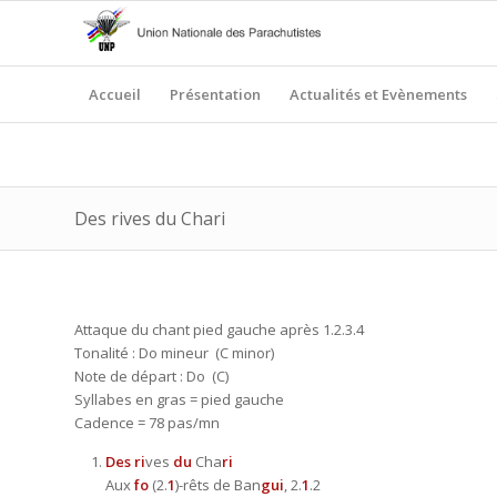
Accueil
Présentation
Actualités et Evènements
Des rives du Chari
Attaque du chant pied gauche après 1.2.3.4
Tonalité : Do mineur (C minor)
Note de départ : Do (C)
Syllabes en gras = pied gauche
Cadence = 78 pas/mn
Des ri
ves
du
Cha
ri
Aux
fo
(2.
1
)-rêts de Ban
gui
, 2.
1
.2