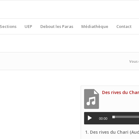
Sections
UEP
Debout les Paras
Médiathèque
Contact
Vous ê
00:00
1.
Des rives du Chari (Audio Voix p