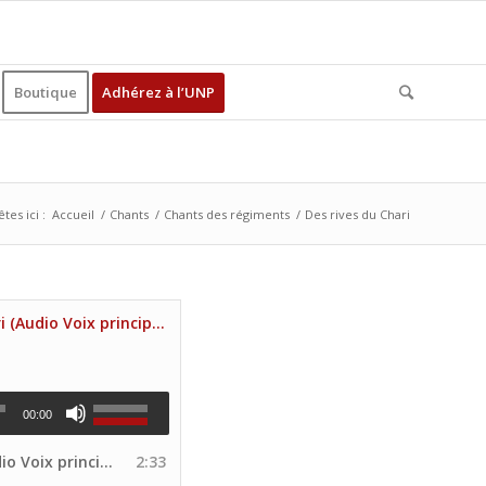
Boutique
Adhérez à l’UNP
tes ici :
Accueil
/
Chants
/
Chants des régiments
/
Des rives du Chari
Des rives du Chari (Audio Voix principale Site UNP)
00:00
rincipale Site UNP)
2:33