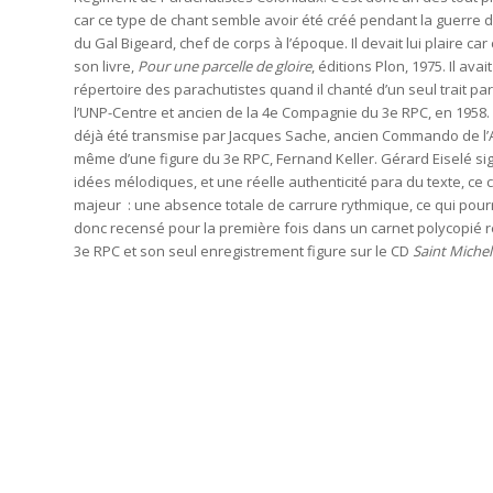
car ce type de chant semble avoir été créé pendant la guerre d
du Gal Bigeard, chef de corps à l’époque. Il devait lui plaire car 
son livre,
Pour une parcelle de gloire
, éditions Plon, 1975. Il ava
répertoire des parachutistes quand il chanté d’un seul trait p
l’UNP-Centre et ancien de la 4e Compagnie du 3e RPC, en 1958. 
déjà été transmise par Jacques Sache, ancien Commando de l’Air 
même d’une figure du 3e RPC, Fernand Keller. Gérard Eiselé si
idées mélodiques, et une réelle authenticité para du texte, ce 
majeur : une absence totale de carrure rythmique, ce qui pourrai
donc recensé pour la première fois dans un carnet polycopié r
3e RPC et son seul enregistrement figure sur le CD
Saint Michel 