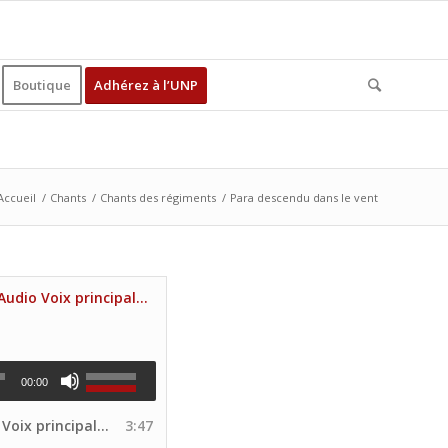
Boutique
Adhérez à l’UNP
Accueil
/
Chants
/
Chants des régiments
/
Para descendu dans le vent
Les Volontaires (Audio Voix principale Site UNP)
00:00
rincipale Site UNP)
3:47