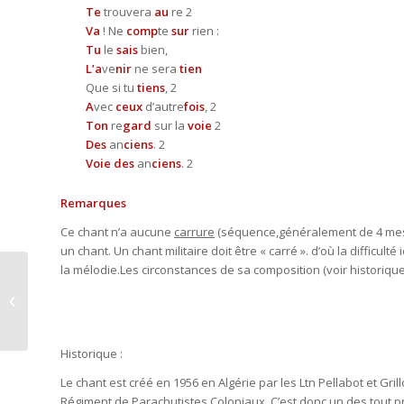
Te
trouvera
au
re 2
Va
! Ne
comp
te
sur
rien :
Tu
le
sais
bien,
L’a
ve
nir
ne sera
tien
Que si tu
tiens
, 2
A
vec
ceux
d’autre
fois
, 2
Ton
re
gard
sur la
voie
2
Des
an
ciens
. 2
Voie des
an
ciens
. 2
Remarques
Ce chant n’a aucune
carrure
(séquence,généralement de 4 mesu
un chant. Un chant militaire doit être « carré ». d’où la difficulté
la mélodie.Les circonstances de sa composition (voir historique
Les volontaires
Historique :
Le chant est créé en 1956 en Algérie par les Ltn Pellabot et Grill
Régiment de Parachutistes Coloniaux. C’est donc un des tout 