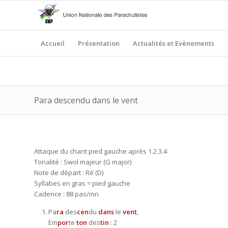
Accueil
Présentation
Actualités et Evènements
Para descendu dans le vent
Attaque du chant pied gauche après 1.2.3.4
Tonalité : Swol majeur (G major)
Note de départ : Ré (D)
Syllabes en gras = pied gauche
Cadence : 88 pas/mn
Pa
ra
des
cen
du
dans
le
vent
,
Em
por
te
ton
des
tin
: 2