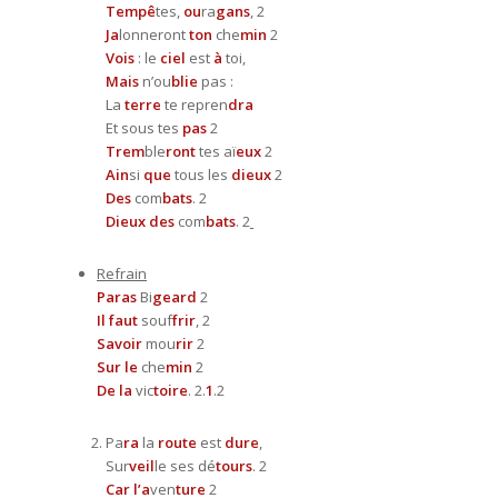
Tempê
tes,
ou
ra
gans
, 2
Ja
lonneront
ton
che
min
2
Vois
: le
ciel
est
à
toi,
Mais
n’ou
blie
pas :
La
terre
te repren
dra
Et sous tes
pas
2
Trem
ble
ront
tes aï
eux
2
Ain
si
que
tous les
dieux
2
Des
com
bats
. 2
Dieux des
com
bats
. 2
Refrain
Paras
Bi
geard
2
Il faut
souf
frir
, 2
Savoir
mou
rir
2
Sur le
che
min
2
De la
vic
toire
. 2.
1
.2
Pa
ra
la
route
est
dure
,
Sur
veil
le ses dé
tours
. 2
Car l’a
ven
ture
2