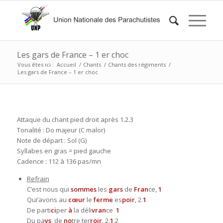
Les gars de France – 1 er choc
Vous êtes ici :
Accueil
/
Chants
/
Chants des régiments
/
Les gars de France – 1 er choc
Attaque du chant pied droit après 1.2.3
Tonalité : Do majeur (C malor)
Note de départ : Sol (G)
Syllabes en gras = pied gauche
Cadence : 112 à 136 pas/mn
Refrain
C’est nous qui
sommes
les
gars
de
Fran
ce,
1
Qui’avons au
cœur
le
ferme
es
poir
, 2.
1
De parti
ci
per
à
la déli
vran
ce
1
Du pa
ys
, de
no
tre ter
roir
. 2.
1
.2