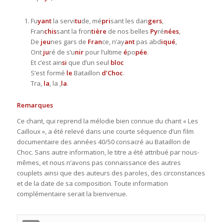
Fu
yant
la servi
tu
de, mé
pri
sant les dan
gers
,
Fran
chis
sant la fron
tière
de nos belles
Py
ré
nées
,
De
jeu
nes gars de
Fran
ce, n’ay
ant
pas abd
iqué
,
Ont
ju
ré de s’u
nir
pour l’ultime
é
po
pée
.
Et c’est ain
si
que d’un seul
bloc
S’est formé
le
Bataillon
d’Choc
.
Tra,
la
, la ,
la
.
Remarques
Ce chant, qui reprend la mélodie bien connue du chant « Les
Cailloux », a été relevé dans une courte séquence d’un film
documentaire des années 40/50 consacré au Bataillon de
Choc. Sans autre information, le titre a été attribué par nous-
mêmes, et nous n’avons pas connaissance des autres
couplets ainsi que des auteurs des paroles, des circonstances
et de la date de sa composition. Toute information
complémentaire serait la bienvenue.