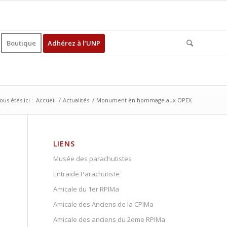
Boutique
Adhérez à l’UNP
ous êtes ici :
Accueil
/
Actualités
/
Monument en hommage aux OPEX
LIENS
Musée des parachutistes
Entraide Parachutiste
Amicale du 1er RPIMa
Amicale des Anciens de la CPIMa
Amicale des anciens du 2eme RPIMa