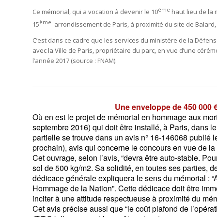
ème
Ce mémorial, qui a vocation à devenir le 10
haut lieu de la 
ème
15
arrondissement de Paris, à proximité du site de Balard,
C’est dans ce cadre que les services du ministère de la Défens
avec la Ville de Paris, propriétaire du parc, en vue d’une cér
l’année 2017 (source : FNAM).
Une enveloppe de 450 000 €
Où en est le projet de mémorial en hommage aux morts
septembre 2016) qui doit être installé, à Paris, dans
partielle se trouve dans un avis n° 16-146068 publié 
prochain), avis qui concerne le concours en vue de la 
Cet ouvrage, selon l’avis, “devra être auto-stable. Pou
sol de 500 kg/m2. Sa solidité, en toutes ses parties, d
dédicace générale expliquera le sens du mémorial : “A
Hommage de la Nation”. Cette dédicace doit être immédi
inciter à une attitude respectueuse à proximité du mémo
Cet avis précise aussi que “le coût plafond de l’opérat