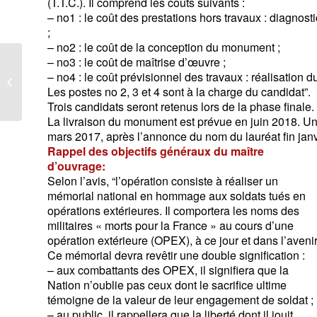
(T.T.C.). Il comprend les coûts suivants :
– no1 : le coût des prestations hors travaux : diagno
;
– no2 : le coût de la conception du monument ;
– no3 : le coût de maîtrise d’œuvre ;
Message du Général
– no4 : le coût prévisionnel des travaux : réalisation
Caille, Président
Les postes no 2, 3 et 4 sont à la charge du candidat”.
national
Trois candidats seront retenus lors de la phase finale.
La livraison du monument est prévue en juin 2018. U
mars 2017, après l’annonce du nom du lauréat fin jan
Rappel des objectifs généraux du maître
d’ouvrage:
Selon l’avis, “l’opération consiste à réaliser un
mémorial national en hommage aux soldats tués en
opérations extérieures. Il comportera les noms des
militaires « morts pour la France » au cours d’une
opération extérieure (OPEX), à ce jour et dans l’avenir
Ce mémorial devra revêtir une double signification :
– aux combattants des OPEX, il signifiera que la
Nation n’oublie pas ceux dont le sacrifice ultime
témoigne de la valeur de leur engagement de soldat ;
– au public, il rappellera que la liberté dont il jouit