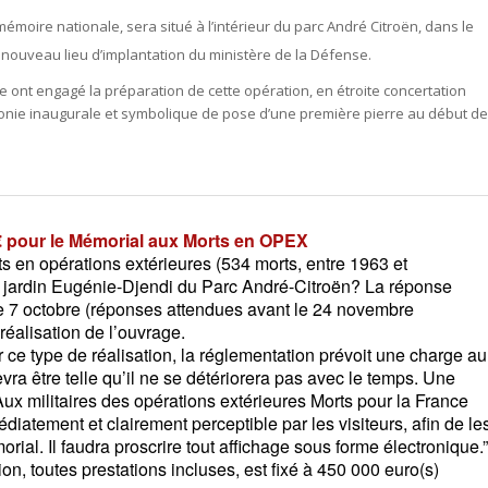
mémoire nationale, sera situé à l’intérieur du parc André Citroën, dans le
 nouveau lieu d’implantation du ministère de la Défense.
e ont engagé la préparation de cette opération, en étroite concertation
émonie inaugurale et symbolique de pose d’une première pierre au début de
 pour le Mémorial aux Morts en OPEX
 en opérations extérieures (534 morts, entre 1963 et
 le jardin Eugénie-Djendi du Parc André-Citroën? La réponse
le 7 octobre (réponses attendues avant le 24 novembre
réalisation de l’ouvrage.
r ce type de réalisation, la réglementation prévoit une charge au
evra être telle qu’il ne se détériorera pas avec le temps. Une
ux militaires des opérations extérieures Morts pour la France
atement et clairement perceptible par les visiteurs, afin de le
rial. Il faudra proscrire tout affichage sous forme électronique.”
ion, toutes prestations incluses, est fixé à 450 000 euro(s)