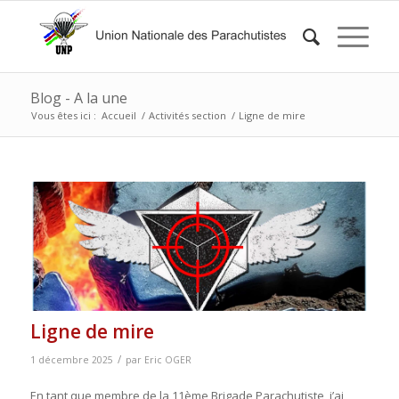
Blog - A la une
Vous êtes ici :
Accueil
/
Activités section
/
Ligne de mire
Ligne de mire
/
1 décembre 2025
par
Eric OGER
En tant que membre de la 11ème Brigade Parachutiste, j’ai