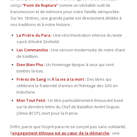
conçu
“Point de Rupture”
comme un véritable outil de
transmission et de mémoire pour notre famille aéroportée.
Sur les 18 titres, une grande partie est directement dédiée à
nos traditions et à notre histoire :
La Prière du Para :
Une réorchestration intense du texte
sacré d’André Zirnheld.
Les Commandos :
Une version modernisée de notre chant
de tradition.
Dien Bien Phu :
Un hommage épique à ceux qui sont
tombés là-bas.
Frères de Sang
et
À la vie à la mort :
Des titres qui
célèbrent la fraternité d’armes et l’héritage des SAS en
Indochine.
Mon Tout Petit :
Un titre particulièrement émouvant basé
sur la dernière lettre du Chef de Bataillon André Dupuis
(2ème BCCP), mort pour la France.
Enfin, parce que l’esprit para ne se conçoit pas sans solidarité,
l
‘engagement éthique est au cœur de la démarche
: une