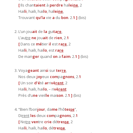
[
Ils chan
taient
à
perdre
ha
lei
ne
, 2
Haï
li
, haïli, haï
lo
, ha
lei
ne
,
Trouvant
qu’la
vie
a
du
bon
. 2.
1
]
(bis)
L’un jou
ait
de
la
gui
ta
re
,
L’au
tre
ne
jou
ait
de
rien
, 2.
1
[
Dans ce
mé
tier
il
est
ra
re
, 2
Haï
li
, haïli, haï
lo
, est
ra
re
De man
ger
quand
on
a
faim
. 2.
1
]
(bis)
Voya
geant
ain
si
sur
ter
re
,
Nos deux
joy
eux
com
pa
gnons
, 2.
1
[
Un soir
d’é
té
ar
ri
vè
rent
, 2
Haï
li
, haïli, haï
lo
, – ri
vè
rent
Près d’u
ne
vieil
le
mai
son
. 2.
1
]
(bis)
“Bien l’bon
jour
, da
me
l’hô
tes
se
“,
Di
rent
les
deux
com
pa
gnons
, 2.
1
[
No
tre
ven
tre
crie
dé
tres
se
, 2
Haï
li
, haïli, haï
lo
, dé
tres
se
,