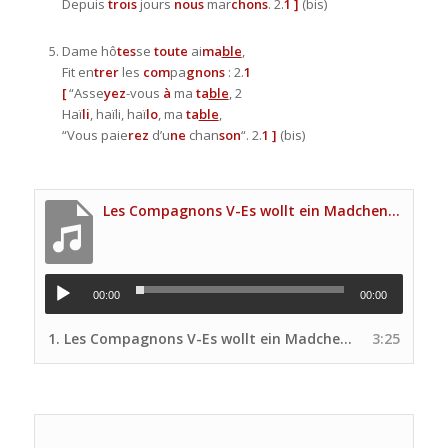
Depuis
trois
jours
nous
mar
chons
. 2.
1
]
(bis)
Dame hô
tes
se
toute
ai
ma
ble
,
Fit en
trer
les
com
pa
gnons
: 2.
1
[
“Asse
yez
-vous
à
ma
ta
ble
, 2
Haï
li
, haïli, haï
lo
, ma
ta
ble
,
“Vous paie
rez
d’u
ne
chan
son
“. 2.
1
]
(bis)
Les Compagnons V-Es wollt ein Madchen (Audio Voix principale Site UNP)
00:00
00:00
1.
Les Compagnons V-Es wollt ein Madchen (Audio Voix principale Site UNP)
3:25