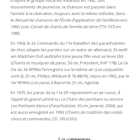
Il rejoint le groupe vocal les 4 Barbus en 1942. Des
mouvements de jeunesse, la chanson est passée dans
l’armée à la Libération, toujours avec la même mélodie, dans
le
Recueil de chansons de l’École d’application de l’artillerie
vers
1960, puis
Carnet de chants de l’armée de terre
(TTA 107) en
1980.
En 1958, le 2e Commando du 11e Bataillon des parachutistes
de choc adapte les paroles sur un autre air allemand,
Es wollt
ein Mädchen früh aufstehn
(Une jeune fille veut se lever tôt)
(
Chants et musiques de paras
, 30 cm, Président, KVP 178). La 2e
Cie du 3e RPIMa l’enregistre sur le même air (
Les casquettes
sont là
, 25 cm, Philips, Médium B 76.480 R), repris en 1962, par le
1er RPIMa (
Les paras à Bayonne
, 25 cm, Agorila).
En 1970, les paras de la 11e DP reprennent un air russe,
À
l’appel du grand Lénine
ou
Le Chant des partisans
ou encore
Les Partisans blancs
(
Parachutistes
, 30 cm, Janeret, 2004), qui
est aussi enregistré en 1993 (
Chants de tradition des unités
chocs et commandos
, CD, 1RGCHO).