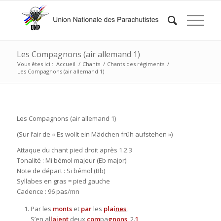
Les Compagnons (air allemand 1)
Vous êtes ici :
Accueil
/
Chants
/
Chants des régiments
/
Les Compagnons (air allemand 1)
Les Compagnons (air allemand 1)
(Sur l’air de « Es wollt ein Mädchen früh aufstehen »)
Attaque du chant pied droit après 1.2.3
Tonalité : Mi bémol majeur (Eb major)
Note de départ : Si bémol (Bb)
Syllabes en gras = pied gauche
Cadence : 96 pas/mn
Par les
monts
et
par
les
plai
nes
,
S’en al
laient
deux
com
pa
gnons
, 2.
1