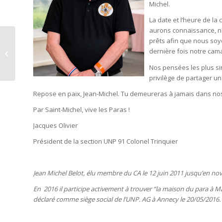
Michel.
La date et l’heure de 
aurons connaissance, no
prêts afin que nous soy
Congrès à Castres
dernière fois notre ca
2026
Nos pensées les plus sin
privilège de partager un
Repose en paix, Jean-Michel. Tu demeureras à jamais dans no
Par Saint-Michel, vive les Paras !
Jacques Olivier
Président de la section UNP 91 Colonel Trinquier
Jean Michel Belot, élu membre du CA le 12 juin 2011 jusqu’en nove
En 2016 il participe activement à trouver “la maison du para à Mais
déclaré comme siège social de l’UNP. AG à Annecy le 20/05/2016.