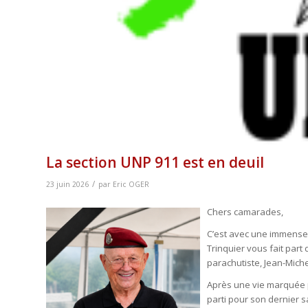
La section UNP 911 est en deuil
/
23 juin 2026
par
Eric OGER
Chers camarades,
C’est avec une immense 
Trinquier vous fait par
parachutiste, Jean-Miche
Après une vie marquée pa
parti pour son dernier s