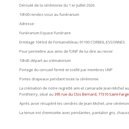
Déroulé de la cérémonie du 1 er Juillet 2026
10h00 rendez-vous au funérarium
Adresse :
Funérarium Espace Funéraire
Ermitage 104 bd de Fontainebleau 91100 CORBEIL-ESSONNES
Pour permettre aux amis de l’UNP de lui dire au revoir
10h45 départ au crématorium
Portage du cercueil fermé et scellé par membres UNP
Portes drapeaux pendant toute la cérémonie.
La crémation de notre regretté ami et camarade Jean-Michel aur
Ponthierry, situé au
395 rue du Clos Bernard, 77310 Saint-Farg
Après avoir récupéré les cendres de Jean Michel, une cérémoni
La tenue est chemisette avec pendantes, pantalon gris, chaussu