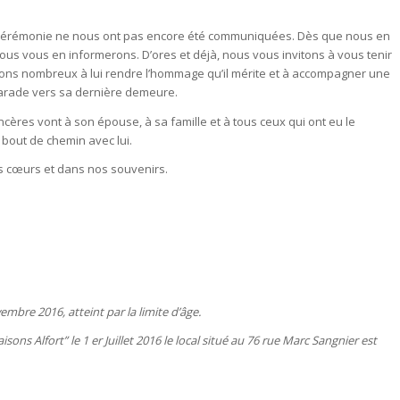
la cérémonie ne nous ont pas encore été communiquées. Dès que nous en
us vous en informerons. D’ores et déjà, nous vous invitons à vous tenir
ons nombreux à lui rendre l’hommage qu’il mérite et à accompagner une
marade vers sa dernière demeure.
cères vont à son épouse, à sa famille et à tous ceux qui ont eu le
 bout de chemin avec lui.
s cœurs et dans nos souvenirs.
mbre 2016, atteint par la limite d’âge.
ons Alfort” le 1 er Juillet 2016 le local situé au 76 rue Marc Sangnier est