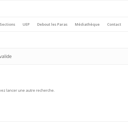
Sections
UEP
Debout les Paras
Médiathèque
Contact
valide
uvez lancer une autre recherche.