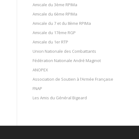
Amicale du 3ème RPIMa
Amicale du 6ème RPIMa
Amicale du 7 et du 8ème RPIMa
Amicale du 17ème RGP
Amicale du 1er RTP
Union Nationale des Combattants
Fédération Nationale André Maginot
ANOPEX
Association de Soutien à l’Armée Française
FNAP
Les Amis du Général Bigeard