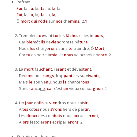
Refrain
Faï
, la,
la
, la,
la
, la,
la
, la,
Faï
, la,
la
, la,
la
, la,
la
,
Ô
mort
qui
rôde
sur
nos
che
mins
. 2.
1
Tremblent
de
vant
toi
les
lâches
et les im
purs
,
Car
bien
tôt
ils
de
vien
dront ta pâ
ture
.
Nous
les
charge
rons
sans
te
craindre, Ô
Mort
,
Car
tu
es notre a
mie
, et
nous
vaincrons en
core
. 2
La
mort
fau
chant
, ra
sant
et dévas
tant
,
Dé
cime
nos
rangs
, frap
pant
les survi
vants
,
Mais
le
soir ve
nu
, nous
la
chante
rons
Sans r
an
cu
ne
,
car
c’est
un
vieux compa
gnon
. 2
Un
jour
en
fin
tu
vien
dras nous sai
sir
,
A
tes
cô
tés
nous
s’rons
fiers de par
tir
.
Les
dieux
des com
bats
nous
ac
cueille
ront
,
A
lors
festoie
rons
et
ri
paille
rons
. 2
Refrain pour terminer