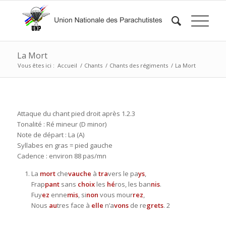
La Mort
Vous êtes ici :
Accueil
/
Chants
/
Chants des régiments
/
La Mort
Attaque du chant pied droit après 1.2.3
Tonalité : Ré mineur (D minor)
Note de départ : La (A)
Syllabes en gras = pied gauche
Cadence : environ 88 pas/mn
La
mort
che
vauche
à
tra
vers le pa
ys
,
Frap
pant
sans
choix
les
hé
ros, les ban
nis
.
Fuy
ez
enne
mis
, si
non
vous mour
rez
,
Nous
au
tres face à
elle
n’a
vons
de re
grets
. 2