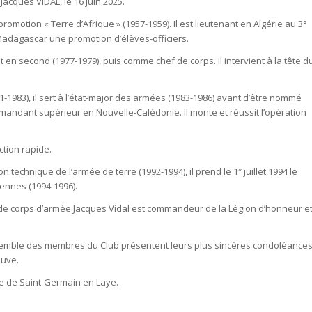
acques VIDAL, le 16 juin 2025.
romotion « Terre d’Afrique » (1957-1959). Il est lieutenant en Algérie au 3°
Madagascar une promotion d’élèves-officiers.
n second (1977-1979), puis comme chef de corps. Il intervient à la tête d
1983), il sert à l’état-major des armées (1983-1986) avant d’être nommé
ommandant supérieur en Nouvelle-Calédonie. Il monte et réussit l’opération
ction rapide.
 technique de l’armée de terre (1992-1994), il prend le 1″ juillet 1994 le
ennes (1994-1996).
ral de corps d’armée Jacques Vidal est commandeur de la Légion d’honneur e
’ensemble des membres du Club présentent leurs plus sincères condoléance
euve.
ise de Saint-Germain en Laye.