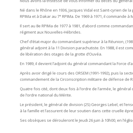
Nous avons la tristesse de vous informer du décès du général J
Né dans le Rhône en 1936, Jacques Vidal est Saint-cyrien de la p
RPIMa et à Dakar au 7° RPIMa. De 1969 à 1971, il commande à 
Il sert au 8e RPIMa de 1977 à 1981, d’abord comme commandant e
régiment aux Nouvelles-Hébrides.
Chef d’état-major du commandant supérieur à la Réunion, (1981-
général adjoint à la 11 Division parachutiste. En 1988, il est c
de libération des otages de la grotte d’Ouvéa.
En 1989, il devient l’adjoint du général commandant la Force d’a
Après avoir dirigé le cours des ORSEM (1991-1992), puis la section
commandement de la Circonscription militaire de défense de R
Quatre fois cité, dont deux fois à l’ordre de l’armée, le géné
de l’ordre national du Mérite.
Le président, le général de division (2S) Georges Lebel, et l
à la famille et l’assurent de leur soutien dans cette cruelle épr
Ses obsèques se dérouleront le Jeudi 26 juin à 10h00, en l’égl