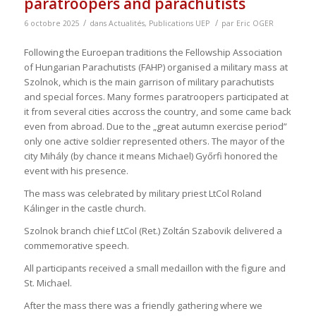
paratroopers and parachutists
/
/
6 octobre 2025
dans
Actualités
,
Publications UEP
par
Eric OGER
Following the Euroepan traditions the Fellowship Association
of Hungarian Parachutists (FAHP) organised a military mass at
Szolnok, which is the main garrison of military parachutists
and special forces. Many formes paratroopers participated at
it from several cities accross the country, and some came back
even from abroad. Due to the „great autumn exercise period”
only one active soldier represented others. The mayor of the
city Mihály (by chance it means Michael) Győrfi honored the
event with his presence.
The mass was celebrated by military priest LtCol Roland
Kálinger in the castle church.
Szolnok branch chief LtCol (Ret.) Zoltán Szabovik delivered a
commemorative speech.
All participants received a small medaillon with the figure and
St. Michael.
After the mass there was a friendly gathering where we