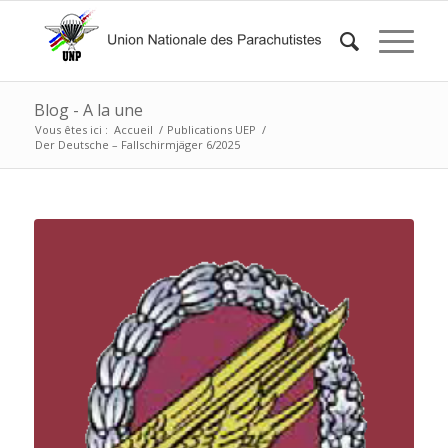
Blog - A la une
Vous êtes ici :
Accueil
/
Publications UEP
/
Der Deutsche – Fallschirmjäger 6/2025