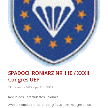
SPADOCHRONIARZ NR 110 / XXXIII
Congrès UEP
/
21 novembre 2025
par
Eric OGER
Revue des Parachutistes Polonais
Avec le Compte rendu du congrès UEP en Pologne du 08