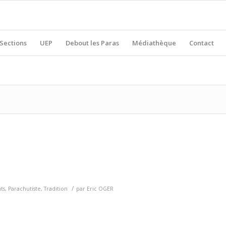
Sections
UEP
Debout les Paras
Médiathèque
Contact
/
ts
,
Parachutiste
,
Tradition
par
Eric OGER