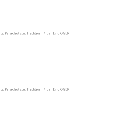
/
ts
,
Parachutiste
,
Tradition
par
Eric OGER
/
ts
,
Parachutiste
,
Tradition
par
Eric OGER