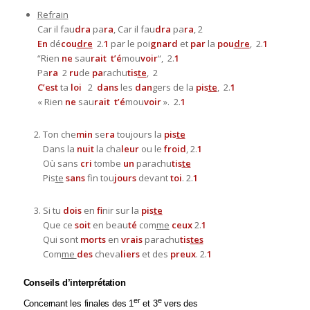
Refrain
Car il fau
dra
pa
ra
, Car il fau
dra
pa
ra
, 2
En
dé
cou
dre
2.
1
par le poi
gnard
et
par
la
pou
dre
, 2.
1
“Rien
ne
sau
rait t’é
mou
voir
“, 2.
1
Pa
ra
2
ru
de
pa
rachu
tis
te
, 2
C’est
ta
loi
2
dans
les
dan
gers de la
pis
te
, 2.
1
« Rien
ne
sau
rait t’é
mou
voir
». 2.
1
Ton che
min
se
ra
toujours la
pis
te
Dans la
nuit
la cha
leur
ou le
froid
, 2.
1
Où sans
cri
tombe
un
parachu
tis
te
Pis
te
sans
fin tou
jours
devant
toi
. 2.
1
Si tu
dois
en
fi
nir sur la
pis
te
Que ce
soit
en beau
té
com
me
ceux
2.
1
Qui sont
morts
en
vrais
parachu
tis
tes
Com
me
des
cheva
liers
et des
preux
. 2.
1
Conseils d’interprétation
er
e
Concernant les finales des 1
et 3
vers des