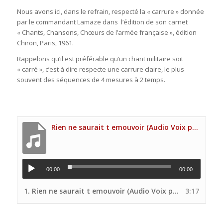
Nous avons ici, dans le refrain, respecté la « carrure » donnée
par le commandant Lamaze dans l’édition de son carnet
« Chants, Chansons, Chœurs de l’armée française », édition
Chiron, Paris, 1961.
Rappelons qu’il est préférable qu’un chant militaire soit
« carré », c’est à dire respecte une carrure claire, le plus
souvent des séquences de 4 mesures à 2 temps.
Rien ne saurait t emouvoir (Audio Voix principale Site UNP) (1)
00:00
00:00
1.
Rien ne saurait t emouvoir (Audio Voix principale Site UNP) (1)
3:17