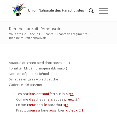
Rien ne saurait t’émouvoir
Vous êtes ici :
Accueil
/
Chants
/
Chants des régiments
/
Rien ne saurait t’émouvoir
Attaque du chant pied droit après 1.2.3
Tonalité : Mi bémol majeur (Eb major)
Note de départ : Si bémol (Bb)
Syllabes en gras = pied gauche
Cadence : 96 pas/mn
Tes an
ciens
ont
souf
fert sur la
pis
te
Com
me
des
cheva
liers
et des
preux
. 2.
1
En ton
cœur
sois
le
parachu
tis
te
Prêt tou
jours
à faire
aus
si bien
qu’eux
. 2.
1