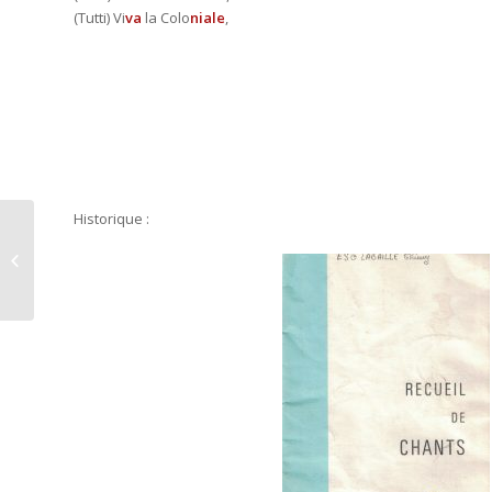
(Tutti) Vi
va
la Colo
niale
,
Historique :
Opium