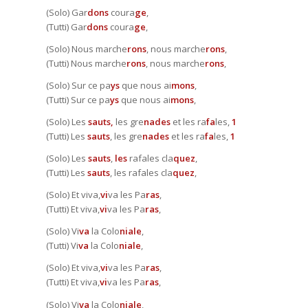
(Solo) Gar
dons
coura
ge
,
(Tutti) Gar
dons
coura
ge
,
(Solo) Nous marche
rons
, nous marche
rons
,
(Tutti) Nous marche
rons
, nous marche
rons
,
(Solo) Sur ce pa
ys
que nous ai
mons
,
(Tutti) Sur ce pa
ys
que nous ai
mons
,
(Solo) Les
sauts,
les gre
nades
et les ra
fa
les,
1
(Tutti) Les
sauts
, les gre
nades
et les ra
fa
les,
1
(Solo) Les
sauts
,
les
rafales cla
quez
,
(Tutti) Les
sauts
, les rafales cla
quez
,
(Solo) Et viva,
vi
va les Pa
ras
,
(Tutti) Et viva,
vi
va les Pa
ras
,
(Solo) Vi
va
la Colo
niale
,
(Tutti) Vi
va
la Colo
niale
,
(Solo) Et viva,
vi
va les Pa
ras
,
(Tutti) Et viva,
vi
va les Pa
ras
,
(Solo) Vi
va
la Colo
niale
,