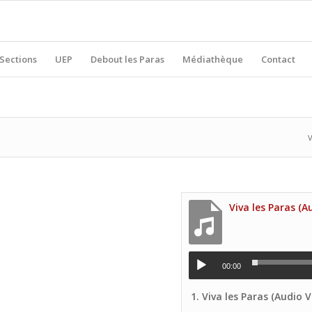
Sections
UEP
Debout les Paras
Médiathèque
Contact
V
00:00
1.
Viva les Paras (Audio Voix pr