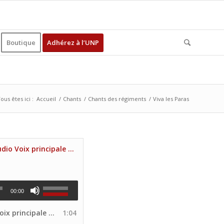
Boutique
Adhérez à l’UNP
ous êtes ici :
Accueil
/
Chants
/
Chants des régiments
/
Viva les Paras
Viva les Paras (Audio Voix principale Site UNP)
00:00
incipale Site UNP)
1:04