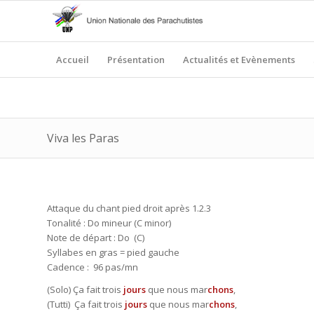
Accueil
Présentation
Actualités et Evènements
Viva les Paras
Attaque du chant pied droit après 1.2.3
Tonalité : Do mineur (C minor)
Note de départ : Do (C)
Syllabes en gras = pied gauche
Cadence : 96 pas/mn
(Solo) Ça fait trois
jours
que nous mar
chons
,
(Tutti) Ça fait trois
jours
que nous mar
chons
,