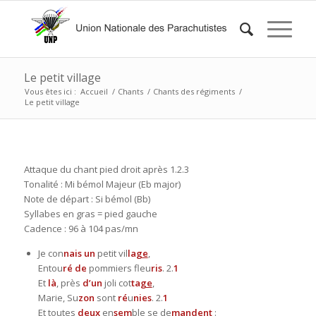
Le petit village
Vous êtes ici :
Accueil
/
Chants
/
Chants des régiments
/
Le petit village
Attaque du chant pied droit après 1.2.3
Tonalité : Mi bémol Majeur (Eb major)
Note de départ : Si bémol (Bb)
Syllabes en gras = pied gauche
Cadence : 96 à 104 pas/mn
Je con
nais
un
petit vil
la
ge
,
Entou
ré
de
pommiers fleu
ris
. 2.
1
Et
là
, près
d’un
joli cot
ta
ge
,
Marie, Su
zon
sont
ré
u
nies
. 2.
1
Et tou
tes
deux
en
sem
ble se de
man
dent
: