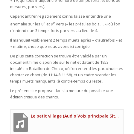
« 1 », qui tous indiquent le nombre de temps forts, et donc de
mesures, par vers).
Cependant l’enregistrement connu laisse entendre une
e
e
anomalie sur les 8
et 9
vers (« les près, les bois,… ») où l’on
n’entend que 3 temps forts par vers au lieu de 4.
Il manquait visiblement 2 temps muets après « d’autrefois » et
« matin », chose que nous avons ici corrigée.
De plus cette correction se trouve être validée par un
document filmé disponible sur le net et datant de 1953
intitulé : « Bataillon de Choc », où l’on entend les parachutistes
chanter ce chant (de 11:14 à 11:58), et un cadre scander les
temps muets manquants (à contre-temps du reste).
Le présent site propose dans la mesure du possible une
édition critique des chants.
Le petit village (Audio Voix principale Site UNP)