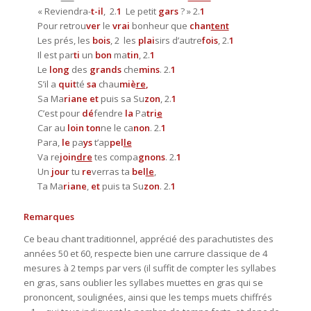
« Reviendra-
t-il
, 2.
1
Le petit
gars
? » 2.
1
Pour retrou
ver
le
vrai
bonheur que
chan
tent
Les prés, les
bois
, 2 les
plai
sirs d’autre
fois
, 2.
1
Il est par
ti
un
bon
ma
tin
, 2.
1
Le
long
des
grands
che
mins
. 2.
1
S’il a
quit
té
sa
chau
miè
re
,
Sa Ma
riane
et
puis sa Su
zon
, 2.
1
C’est pour
dé
fendre
la
Pa
tri
e
Car au
loin ton
ne le ca
non
. 2.
1
Para,
le
pa
ys
t’ap
pel
le
Va re
join
dre
tes compa
gnons
. 2.
1
Un
jour
tu
re
verras ta
bel
le
,
Ta Ma
riane
,
et
puis ta Su
zon
. 2.
1
Remarques
Ce beau chant traditionnel, apprécié des parachutistes des
années 50 et 60, respecte bien une carrure classique de 4
mesures à 2 temps par vers (il suffit de compter les syllabes
en gras, sans oublier les syllabes muettes en gras qui se
prononcent, soulignées, ainsi que les temps muets chiffrés