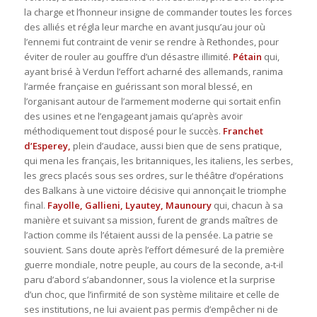
la charge et l’honneur insigne de commander toutes les forces
des alliés et régla leur marche en avant jusqu’au jour où
l’ennemi fut contraint de venir se rendre à Rethondes, pour
éviter de rouler au gouffre d’un désastre illimité.
Pétain
qui,
ayant brisé à Verdun l’effort acharné des allemands, ranima
l’armée française en guérissant son moral blessé, en
l’organisant autour de l’armement moderne qui sortait enfin
des usines et ne l’engageant jamais qu’après avoir
méthodiquement tout disposé pour le succès.
Franchet
d’Esperey,
plein d’audace, aussi bien que de sens pratique,
qui mena les français, les britanniques, les italiens, les serbes,
les grecs placés sous ses ordres, sur le théâtre d’opérations
des Balkans à une victoire décisive qui annonçait le triomphe
final.
Fayolle, Gallieni, Lyautey, Maunoury
qui, chacun à sa
manière et suivant sa mission, furent de grands maîtres de
l’action comme ils l’étaient aussi de la pensée. La patrie se
souvient. Sans doute après l’effort démesuré de la première
guerre mondiale, notre peuple, au cours de la seconde, a-t-il
paru d’abord s’abandonner, sous la violence et la surprise
d’un choc, que l’infirmité de son système militaire et celle de
ses institutions, ne lui avaient pas permis d’empêcher ni de