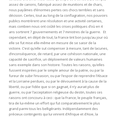
assez de canons, fabriqué assez de munitions et de chars,
nous payâmes d’énormes pertes ces chocs terribles et sans
décision. Certes, tout au long de la conflagration, nos pouvoirs
publics montrèrent une résolution et une activité certaines,
mais combien nous ont coûté les crises politiques d’où en 4
ans sortirent 7 gouvernements et 7 ministres de la guerre. Et
cependant, en dépit de tout, la France tint bon jusqu’au jour où
elle se fut mise elle-même en mesure de se saisir de la
victoire. C’est qu’elle sut compenser à mesure, tant de lacunes,
d’inconséquence, de retard, par une cohésion nationale, une
capacité de sacrifice, un déploiement de valeurs humaines
sans exemple dans son histoire. Toutes les raisons, qu’elles
fussent inspirées par le simple amour de la patrie, ou par la
fureur de subir l’invasion, ou par l’espoir de reprendre l’Alsace
et la Lorraine perdues, ou par le dévouement à la cause de la
liberté, ou par l’idée que si on gagnait, il n’y aurait plus de
guerre, ou par l’acceptation religieuse du destin, toutes ces
raisons ont concouru à ceci : que la France, le peuple français,
tira de lui-même un effort qui fut comparativement le plus
grand parmi tous les belligérants. Indépendamment des
précieux contingents qui lui vinrent d’Afrique et d’Asie, la