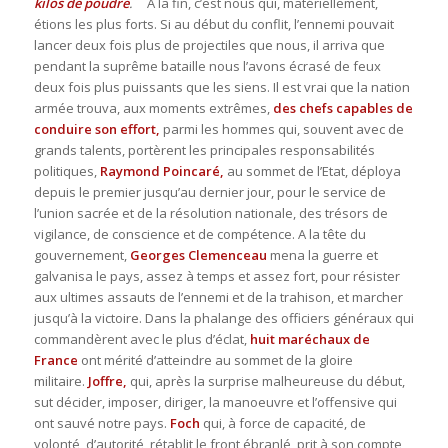
kilos de poudre
.
A la fin, c’est nous qui, matériellement,
étions les plus forts. Si au début du conflit, l’ennemi pouvait
lancer deux fois plus de projectiles que nous, il arriva que
pendant la suprême bataille nous l’avons écrasé de feux
deux fois plus puissants que les siens. Il est vrai que la nation
armée trouva, aux moments extrêmes,
des chefs capables de
conduire son effort,
parmi les hommes qui, souvent avec de
grands talents, portèrent les principales responsabilités
politiques,
Raymond Poincaré,
au sommet de l’Etat, déploya
depuis le premier jusqu’au dernier jour, pour le service de
l’union sacrée et de la résolution nationale, des trésors de
vigilance, de conscience et de compétence. A la tête du
gouvernement,
Georges Clemenceau
mena la guerre et
galvanisa le pays, assez à temps et assez fort, pour résister
aux ultimes assauts de l’ennemi et de la trahison, et marcher
jusqu’à la victoire. Dans la phalange des officiers généraux qui
commandèrent avec le plus d’éclat,
huit maréchaux de
France
ont mérité d’atteindre au sommet de la gloire
militaire.
Joffre,
qui, après la surprise malheureuse du début,
sut décider, imposer, diriger, la manoeuvre et l’offensive qui
ont sauvé notre pays.
Foch
qui, à force de capacité, de
volonté, d’autorité, rétablit le front ébranlé, prit à son compte