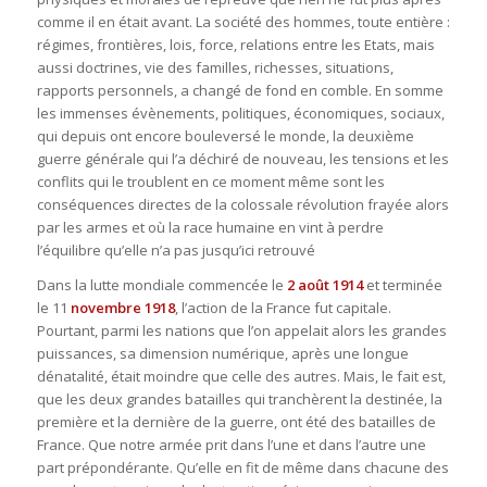
comme il en était avant. La société des hommes, toute entière :
régimes, frontières, lois, force, relations entre les Etats, mais
aussi doctrines, vie des familles, richesses, situations,
rapports personnels, a changé de fond en comble. En somme
les immenses évènements, politiques, économiques, sociaux,
qui depuis ont encore bouleversé le monde, la deuxième
guerre générale qui l’a déchiré de nouveau, les tensions et les
conflits qui le troublent en ce moment même sont les
conséquences directes de la colossale révolution frayée alors
par les armes et où la race humaine en vint à perdre
l’équilibre qu’elle n’a pas jusqu’ici retrouvé
Dans la lutte mondiale commencée le
2 août 1914
et terminée
le 11
novembre 1918
, l’action de la France fut capitale.
Pourtant, parmi les nations que l’on appelait alors les grandes
puissances, sa dimension numérique, après une longue
dénatalité, était moindre que celle des autres. Mais, le fait est,
que les deux grandes batailles qui tranchèrent la destinée, la
première et la dernière de la guerre, ont été des batailles de
France. Que notre armée prit dans l’une et dans l’autre une
part prépondérante. Qu’elle en fit de même dans chacune des