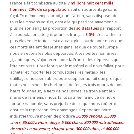
France a fait combattre au total
7 millions huit cent mille
hommes, 20% de sa population
, soit un pourcentage sans
égal. En même temps, prodiguant l’action, sans disposer de
tous les moyens voulus, c’est elle qui perdit relativement le
plus de son sang. La proportion des
soldats tués
par rapport
à la population atteignit pour les français
3,5%,
c’est-à-dire la
plus élevée de toutes, est d’autant plus lourde pour nous que
ces morts étaient des jeunes gens, et que de toute l’Europe
nous en étions les plus dépourvus. A ces pertes humaines,
gigantesques, s’ajoutèrent pour la France des dépenses qui
l’étaient aussi. Pour fabriquer le matériel qu’il nous fallait, pour
acheter et importer les combustibles, les métaux, les
outillages indispensables, pour suppléer au fait que presque
toutes nos mines de charbon et de fer, les trois quarts de nos
hauts fourneaux, le tiers de nos usines, se trouvaient aux
mains de l’ennemi, il nous fallût sacrifier la moitié de notre
fortune nationale, sans préjudice de ce que nous coûterait
ensuite la réparation des dommages. Cependant, notre
industrie trouva moyen de produire
36.000 canons, 35.000
chars, 35.000 avions, dis-je, 5.000 chars, 300 000 mitrailleuses,
de sortir en moyenne, chaque jour, 300 000 obus, et 400 000