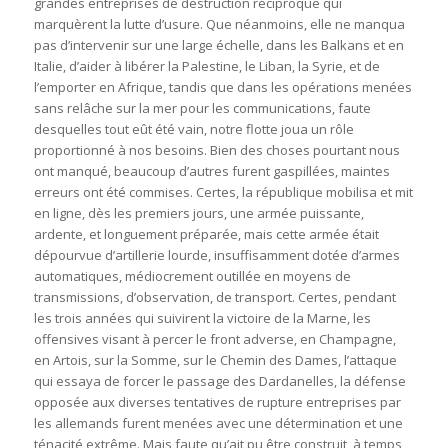
grandes entreprises de destruction réciproque qui
marquèrent la lutte d’usure. Que néanmoins, elle ne manqua
pas d’intervenir sur une large échelle, dans les Balkans et en
Italie, d’aider à libérer la Palestine, le Liban, la Syrie, et de
l’emporter en Afrique, tandis que dans les opérations menées
sans relâche sur la mer pour les communications, faute
desquelles tout eût été vain, notre flotte joua un rôle
proportionné à nos besoins. Bien des choses pourtant nous
ont manqué, beaucoup d’autres furent gaspillées, maintes
erreurs ont été commises. Certes, la république mobilisa et mit
en ligne, dès les premiers jours, une armée puissante,
ardente, et longuement préparée, mais cette armée était
dépourvue d’artillerie lourde, insuffisamment dotée d’armes
automatiques, médiocrement outillée en moyens de
transmissions, d’observation, de transport. Certes, pendant
les trois années qui suivirent la victoire de la Marne, les
offensives visant à percer le front adverse, en Champagne,
en Artois, sur la Somme, sur le Chemin des Dames, l’attaque
qui essaya de forcer le passage des Dardanelles, la défense
opposée aux diverses tentatives de rupture entreprises par
les allemands furent menées avec une détermination et une
ténacité extrême. Mais faute qu’ait pu être construit, à temps,