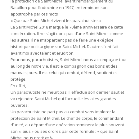
la protection de Saint Michel avant l’embarquement du
Bataillon pour l’Indochine en 1947, en terminant son
apostrophe par ces mots
« Que par Saint Michel vivent les parachutistes »
La Saint Michel 2018 marque le 70ème anniversaire de cette
consécration. Il ne s’agit donc pas d’une Saint Michel comme
les autres. Il ne m’appartient pas de faire une exégèse
historique ou liturgique sur Saint Michel. D’autres l’ont fait
avant moi avec talent et érudition.
Pour nous, parachutistes, Saint Michel nous accompagne tout
au long de notre vie. Il est le compagnon des bons et des
mauvais jours. Il est celui qui combat, défend, soutient et
protège.
En effet,
Un parachutiste ne meurt pas. Il effectue son dernier saut et
va rejoindre Saint Michel qui l‘accueille les ailes grandes
ouvertes ;
Un parachutiste ne part pas au combat sans implorer la
protection de Saint Michel. Le chef de corps, le commandant
d’unité, au départ d’une opération terminera le plus souvent
son « laïus » ou ses ordres par cette formule : « que Saint
Michel nous protège !» ;