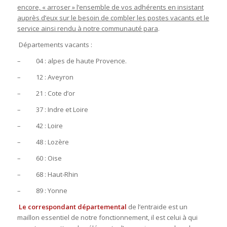
encore, « arroser » l’ensemble de vos adhérents en insistant
auprès d’eux sur le besoin de combler les postes vacants et le
service ainsi rendu à notre communauté para
.
Départements vacants :
–
04 : alpes de haute Provence.
–
12 : Aveyron
–
21 : Cote d’or
–
37 : Indre et Loire
–
42 : Loire
–
48 : Lozère
–
60 : Oise
–
68 : Haut-Rhin
–
89 : Yonne
Le correspondant départemental
de l’entraide est un
maillon essentiel de notre fonctionnement, il est celui à qui