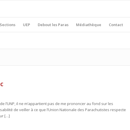
Sections
UEP
Debout les Paras
Médiathèque
Contact
c
de l’UNP, il ne m’appartient pas de me prononcer au fond sur les
bilité de veiller à ce que l’Union Nationale des Parachutistes respecte
ur […]