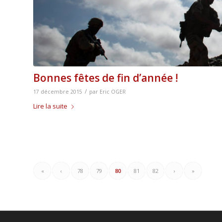
Bonnes fêtes de fin d’année !
/
17 décembre 2015
par
Eric OGER
Lire la suite
«
‹
78
79
80
81
82
›
»