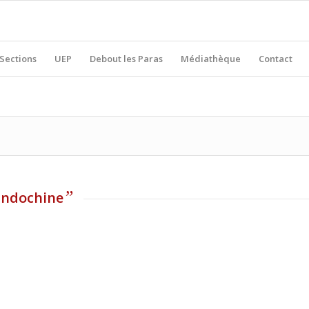
Sections
UEP
Debout les Paras
Médiathèque
Contact
”
Indochine