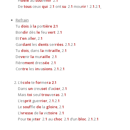
Fi
dèle
au
sou
ve
nir
2.
1
De
tous
ceux
qui
2.
1
ont
su
2.
1
mou
rir
!
2.
1
.2.
1
Refrain
Tu
dois
à
la
por
tière 2.
1
Bon
dir
dès
le
feu
vert
2.
1
Et
t’en
al
ler
, 2.
1
Gar
dant
les
dents
ser
rées
. 2.
1
.2.
1
Tu
dois
, dans
la
mi
traille
, 2.
1
De
ve
nir
la
mu
raille
2.
1
Fière
ment
dres
sée
2.
1
Con
tre
les
in
va
sions
. 2.
1
.2.
1
L’é
cole
te
for
me
ra 2.
1
Dans
un
creu
set
d’a
cier
, 2.
1
Mais
toi
seul
trou
ve
ras
2.
1
L’es
prit
guer
rier
, 2.
1
.2.
1
Le
souf
fle
de
la
gloire
, 2.
1
L’i
vresse
de
la
vic
toire
2.
1
Pour
te
je
ter
2.
1
au
choc
2.
1
d’un
bloc
. 2.
1
.2.
1