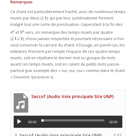
Remarques
Ce chant est particulièrement haché, avec de nombreux temps
muets par deux (2.
1
), qui par leur systématisme forment
malgré tout une sorte de ponctuation. Cependant à la fin des
e
e
4
et 8
vers, on remarque des temps muets par quatre
(2.
1
.2.
1
), chose jamais respectée et pourtant nécessaire si l’on
veut conserver la carrure du chant. A l’usage, en pareil cas, les
militaires finissent par remplir l’espace de ces quatre temps
muets, soit en répétant le dernier mot ou groupe de mots
avant ces temps muets, soit en calant de petits mots passe-
partout (par exemple des « oui, oui, oui » comme dans le chant
« Souvenir qui passe »).
Saccof (Audio Voix principale Site UNP)
00:00
00:00
1.
Saccof (Audio Voix principale Site UNP)
2:32