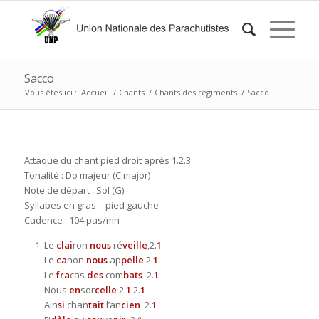
Sacco
Vous êtes ici :
Accueil
/
Chants
/
Chants des régiments
/
Sacco
Attaque du chant pied droit après 1.2.3
Tonalité : Do majeur (C major)
Note de départ : Sol (G)
Syllabes en gras = pied gauche
Cadence : 104 pas/mn
Le
clai
ron
nous
ré
veille
,2.
1
Le
ca
non
nous
ap
pelle
2.
1
Le
fra
cas
des
com
bats
2.
1
Nous
en
sor
celle
2.
1
.2.
1
Ain
si
chan
tait
l’an
cien
2.
1