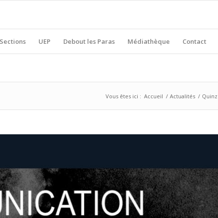
Sections
UEP
Debout les Paras
Médiathèque
Contact
Vous êtes ici :
Accueil
/
Actualités
/
Quinz