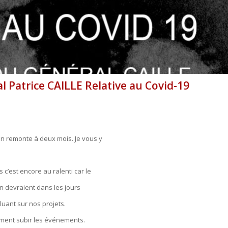
Patrice CAILLE Relative au Covid-19
on remonte à deux mois. Je vous y
 c’est encore au ralenti car le
on devraient dans les jours
uant sur nos projets.
ment subir les événements.