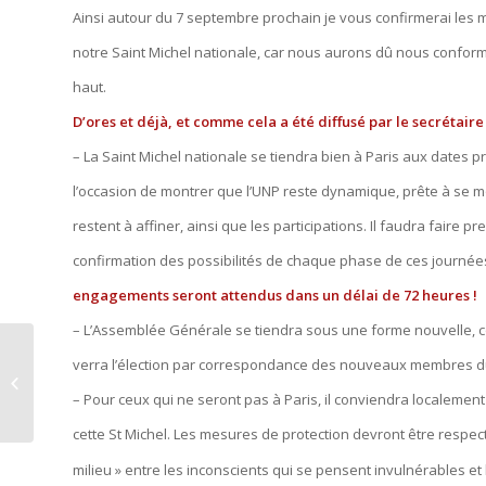
Ainsi autour du 7 septembre prochain je vous confirmerai les 
notre Saint Michel nationale, car nous aurons dû nous confo
haut.
D’ores et déjà, et comme cela a été diffusé par le secrétaire 
– La Saint Michel nationale se tiendra bien à Paris aux dates 
l’occasion de montrer que l’UNP reste dynamique, prête à se mob
restent à affiner, ainsi que les participations. Il faudra faire pr
confirmation des possibilités de chaque phase de ces journée
engagements seront attendus dans un délai de 72 heures !
– L’Assemblée Générale se tiendra sous une forme nouvelle, c
Message du Général
verra l’élection par correspondance des nouveaux membres du
Patrice Caille au 1er
Régiment de Hussard
– Pour ceux qui ne seront pas à Paris, il conviendra localemen
Parachutis...
cette St Michel. Les mesures de protection devront être respect
milieu » entre les inconscients qui se pensent invulnérables e