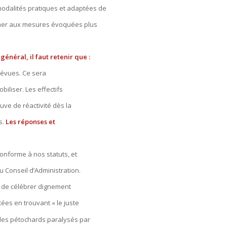
modalités pratiques et adaptées de
rmer aux mesures évoquées plus
général, il faut retenir que :
prévues. Ce sera
iliser. Les effectifs
euve de réactivité dès la
s.
Les réponses et
onforme à nos statuts, et
 Conseil d’Administration.
t de célébrer dignement
ées en trouvant « le juste
t les pétochards paralysés par