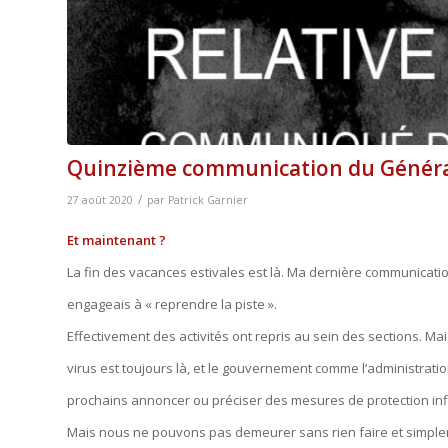
Quinzième communication du Général 
/
27 août 2020
par
Patrick Garnier
Et maintenant ?
La fin des vacances estivales est là. Ma dernière communicati
engageais à « reprendre la piste ».
Effectivement des activités ont repris au sein des sections. Mais
virus est toujours là, et le gouvernement comme l’administrati
prochains annoncer ou préciser des mesures de protection infl
Mais nous ne pouvons pas demeurer sans rien faire et simple