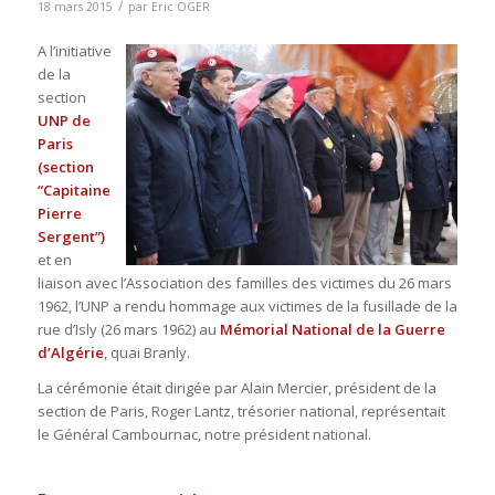
/
18 mars 2015
par
Eric OGER
A l’initiative
de la
section
UNP de
Paris
(section
“Capitaine
Pierre
Sergent”)
et en
liaison avec l’Association des familles des victimes du 26 mars
1962, l’UNP a rendu hommage aux victimes de la fusillade de la
rue d’Isly (26 mars 1962) au
Mémorial National de la Guerre
d’Algérie
, quai Branly.
La cérémonie était dirigée par Alain Mercier, président de la
section de Paris, Roger Lantz, trésorier national, représentait
le Général Cambournac, notre président national.