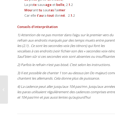
La pis
te
sauv
age
et
belle
, 2.
1
.2
Mou
rant
tu
sau
ras
l’ai
mer
Car elle
t’au
ra
tout
don
né
. 2.
1
.2
Conseils d’interprétation
1) Attention de ne pas monter dans l’aigu sur le premier vers du
refrain aux endroits marqués par des temps muets entre parent
les (2.1) . Ce sont les secondes voix (les ténors) qui font les
vocalises à ces endroits (voir fichier-son des « secondes voix-téno
Sauf bien sûr si ces secondes voix sont absentes ou insuffisantes
2) Parfois le refrain n’est pas bissé. C’est selon les instructions.
3) Il est possible de chanter 1 ton au-dessus (en Do majeur) com
chantent les allemands. Cela donne plus de puissance.
4) La cadence peut aller jusqu’aux 104 pas/mn. Jusqu’aux années
Saint Michel 2024
les paras utilisaient régulièrement des cadences comprises entre
et 104 pas/mn et pas aussi lentes qu’aujourd’hui