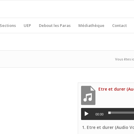
Sections
UEP
Debout les Paras
Médiathèque
Contact
Vous êtes ic
00:00
1.
Etre et durer (Audio Voix pr