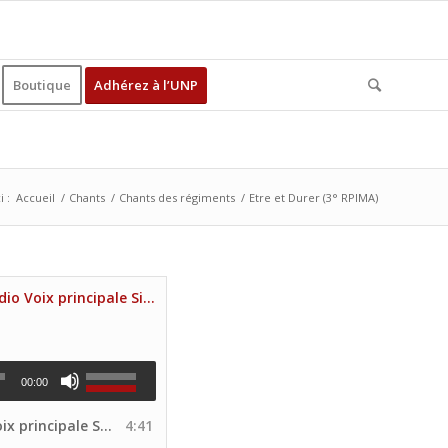
Boutique
Adhérez à l’UNP
i :
Accueil
/
Chants
/
Chants des régiments
/
Etre et Durer (3° RPIMA)
Etre et durer (Audio Voix principale Site UNP)
00:00
incipale Site UNP)
4:41