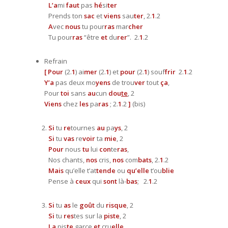
L’a
mi
faut
pas
hé
si
ter
Prends ton
sac
et
viens
sau
ter
, 2.
1
.2
A
vec
nous
tu pour
ras
mar
cher
Tu pour
ras
“être
et
du
rer
”. 2.
1
.2
Refrain
[ Pour
(2.
1
) ai
mer
(2.
1
) et
pour
(2.
1
) souf
frir
2.
1
.2
Y’a
pas deux mo
yens
de trou
ver
tout
ça
,
Pour
toi
sans
au
cun
dou
te
, 2
Viens
chez
les
pa
ras
; 2.
1
.2
]
(bis)
Si
tu
re
tournes
au
pa
ys
, 2
Si
tu
vas
re
voir
ta
mie
, 2
Pour
nous
tu
lui
con
te
ras
,
Nos chants,
nos
cris,
nos
com
bats
, 2.
1
.2
Mais
qu’elle t’at
tende
ou
qu’elle
t’ou
blie
Pense à
ceux
qui
sont
là-
bas
; 2.
1
.2
Si
tu
as
le
goût
du
risque
, 2
Si
tu
res
tes sur la
piste
, 2
La
pis
te
garce
et
cru
elle
,