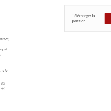
Télécharger la
partition
hèses,
rs »).
.
me le
 80,
 96