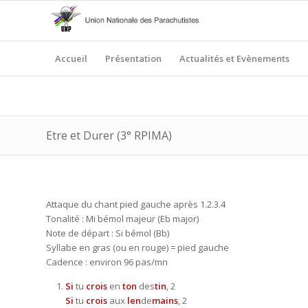
Accueil
Présentation
Actualités et Evènements
Etre et Durer (3° RPIMA)
Attaque du chant pied gauche après 1.2.3.4
Tonalité : Mi bémol majeur (Eb major)
Note de départ : Si bémol (Bb)
Syllabe en gras (ou en rouge) = pied gauche
Cadence : environ 96 pas/mn
Si
tu
crois
en
ton
des
tin
, 2
Si
tu
crois
aux
len
de
mains
, 2