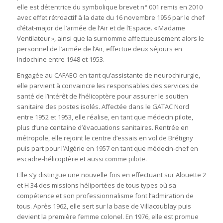
elle est détentrice du symbolique brevet n° 001 remis en 2010
avec effet rétroactif à la date du 16 novembre 1956 par le chef
d’état-major de l’armée de l’Air et de l’Espace. « Madame
Ventilateur », ainsi que la surnomme affectueusement alors le
personnel de l’armée de l’Air, effectue deux séjours en
Indochine entre 1948 et 1953.
Engagée au CAFAEO en tant qu’assistante de neurochirurgie,
elle parvient à convaincre les responsables des services de
santé de l’intérêt de l’hélicoptère pour assurer le soutien
sanitaire des postes isolés. Affectée dans le GATAC Nord
entre 1952 et 1953, elle réalise, en tant que médecin pilote,
plus d’une centaine d’évacuations sanitaires. Rentrée en
métropole, elle rejoint le centre d’essais en vol de Brétigny
puis part pour l’Algérie en 1957 en tant que médecin-chef en
escadre-hélicoptère et aussi comme pilote.
Elle s’y distingue une nouvelle fois en effectuant sur Alouette 2
et H 34 des missions héliportées de tous types où sa
compétence et son professionnalisme font l’admiration de
tous. Après 1962, elle sert sur la base de Villacoublay puis
devient la première femme colonel. En 1976, elle est promue