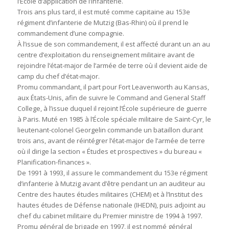
l’École d’application de l’infanterie.
Trois ans plus tard, il est muté comme capitaine au 153e
régiment d’infanterie de Mutzig (Bas-Rhin) où il prend le
commandement d’une compagnie.
À l’issue de son commandement, il est affecté durant un an au
centre d’exploitation du renseignement militaire avant de
rejoindre l’état-major de l’armée de terre où il devient aide de
camp du chef d’état-major.
Promu commandant, il part pour Fort Leavenworth au Kansas,
aux États-Unis, afin de suivre le Command and General Staff
College, à l’issue duquel il rejoint l’École supérieure de guerre
à Paris. Muté en 1985 à l’École spéciale militaire de Saint-Cyr, le
lieutenant-colonel Georgelin commande un bataillon durant
trois ans, avant de réintégrer l’état-major de l’armée de terre
où il dirige la section « Études et prospectives » du bureau «
Planification-finances ».
De 1991 à 1993, il assure le commandement du 153e régiment
d’infanterie à Mutzig avant d’être pendant un an auditeur au
Centre des hautes études militaires (CHEM) et à l’Institut des
hautes études de Défense nationale (IHEDN), puis adjoint au
chef du cabinet militaire du Premier ministre de 1994 à 1997.
Promu général de brigade en 1997, il est nommé général