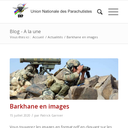
Blog - A la une
Vous êtes ici :
Accueil
/
Actualités
/
Barkhane en images
Barkhane en images
/
15 juillet 2020
par
Patrick Garnier
Vous touverez les images en format pdf en cliquant sur les