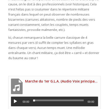
cause, on le doit à des professionnels (voir historique). Cela
n’est hélas pas si coutumier dans le répertoire militaire
français dans lequel on peut observer de nombreuses
bizarreries (carrures aléatoires, nombre de pieds des vers
variant constamment, selon les couplets, temps muets
fantaisistes, prosodie malmenée, etc.).
Ici, chacun remarquera la belle carrure classique de 4
mesures par vers (il suffit de compter les syllabes en gras
dans chaque vers). Aucun temps muet. Une mélodie
entraînante. Un chant militaire, ça doit être « carré » et donner
du baume au cœur !
Marche du 1er G.L.A. (Audio Voix principale Site UNP)
00:00
00:00