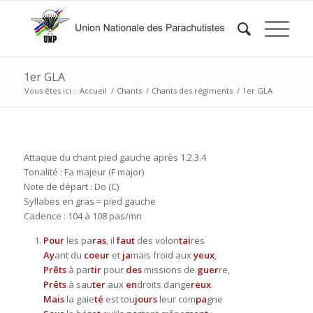
1er GLA
Vous êtes ici :
Accueil
/
Chants
/
Chants des régiments
/
1er GLA
Attaque du chant pied gauche après 1.2.3.4
Tonalité : Fa majeur (F major)
Note de départ : Do (C)
Syllabes en gras = pied gauche
Cadence : 104 à 108 pas/mn
Pour
les pa
ras
, il
faut
des volon
tai
res
Ay
ant du
coeur
et
ja
mais froid aux
yeux
,
Prêts
à par
tir
pour
des
missions de
guer
re,
Prêts
à sau
ter
aux
en
droits dange
reux
.
Mais
la gaie
té
est tou
jours
leur com
pa
gne