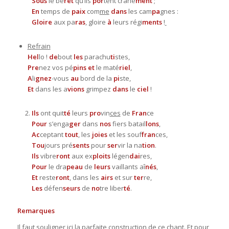
Sous
le bé
ret
qu’ils
por
tent crâne
ment
;
En
temps de
paix
com
me
dans
les cam
pa
gnes :
Gloire
aux pa
ras
, gloire
à
leurs régi
ments
!
Refrain
Hel
lo !
de
bout
les
parachu
ti
stes,
Pre
nez vos pé
pins et
le maté
riel
,
A
li
gnez
-vous
au
bord de la
pi
ste,
Et
dans les a
vions
grimpez
dans
le
ciel
!
Ils
ont quit
té
leurs
pro
vin
ces
de
Fran
ce
Pour
s’enga
ger
dans
nos
fiers batail
lons
,
Ac
ceptant
tout
, les
joies
et les souf
fran
ces,
Tou
jours pré
sents
pour
ser
vir la na
tion
.
Ils
vibre
ront
aux ex
ploits
légen
dai
res,
Pour
le dra
peau
de
leurs
vaillants aî
nés
,
Et
reste
ront
, dans les
airs
et sur
ter
re,
Les
défen
seurs
de
no
tre liber
té
.
Remarques
Il faut souligner ici la parfaite construction de ce chant. Et pour