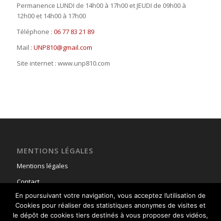
Permanence LUNDI de 14h00 à 17h00 et JEUDI de 09h00 à
12h00 et 14h00 à 17h00
Téléphone :
06 77 83 21 89
Mail :
UNP810@gmail.com
Site internet : www.unp810.com
MENTIONS LÉGALES
Mentions légales
Contact
En poursuivant votre navigation, vous acceptez l’utilisation de
Cookies pour réaliser des statistiques anonymes de visites et
le dépôt de cookies tiers destinés à vous proposer des vidéos,