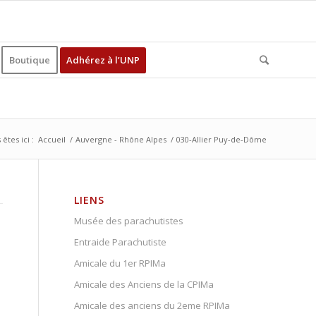
Boutique
Adhérez à l’UNP
êtes ici :
Accueil
/
Auvergne - Rhône Alpes
/
030-Allier Puy-de-Dôme
LIENS
Musée des parachutistes
Entraide Parachutiste
Amicale du 1er RPIMa
Amicale des Anciens de la CPIMa
Amicale des anciens du 2eme RPIMa