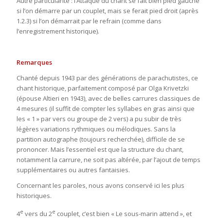
Autre particularité : l’Attaque du chant se fait bien pied gauche
si l’on démarre par un couplet, mais se ferait pied droit (après
1.2.3) si l’on démarrait par le refrain (comme dans
l’enregistrement historique).
Remarques
Chanté depuis 1943 par des générations de parachutistes, ce
chant historique, parfaitement composé par Olga Krivetzki
(épouse Altieri en 1943), avec de belles carrures classiques de
4 mesures (il suffit de compter les syllabes en gras ainsi que
les « 1 » par vers ou groupe de 2 vers) a pu subir de très
légères variations rythmiques ou mélodiques. Sans la
partition autographe (toujours recherchée), difficile de se
prononcer. Mais l’essentiel est que la structure du chant,
notamment la carrure, ne soit pas altérée, par l’ajout de temps
supplémentaires ou autres fantaisies.
Concernant les paroles, nous avons conservé ici les plus
historiques.
e
e
4
vers du 2
couplet, c’est bien « Le sous-marin attend », et