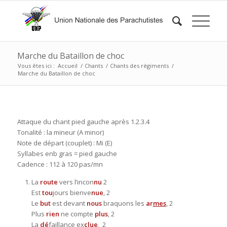
Marche du Bataillon de choc
Vous êtes ici :
Accueil
/
Chants
/
Chants des régiments
/
Marche du Bataillon de choc
Attaque du chant pied gauche après 1.2.3.4
Tonalité : la mineur (A minor)
Note de départ (couplet) : Mi (E)
Syllabes enb gras = pied gauche
Cadence : 112 à 120 pas/mn
La
route
vers l’incon
nu
2
Est
tou
jours bienve
nue
, 2
Le
but
est devant
nous
braquons les
ar
mes
, 2
Plus
rien
ne compte
plus
, 2
La
dé
faillance ex
clue
, 2