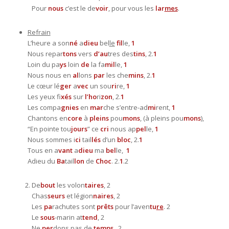
Pour
nous
c’est le de
voir
, pour vous les
lar
mes
.
Refrain
L’heure a son
né
a
dieu
bel
le
fil
le,
1
Nous repar
tons
vers
d’au
tres des
tins
, 2.
1
Loin du pa
ys
loin
de
la fa
mil
le,
1
Nous nous en
al
lons
par
les che
mins
, 2.
1
Le cœur lé
ger
a
vec
un sou
ri
re,
1
Les yeux fi
xés
sur
l’ho
ri
zon
, 2.
1
Les compa
gnies
en
mar
che s’entre-ad
mi
rent,
1
Chantons en
core
à
pleins
pou
mons
, (à pleins pou
mons
),
“En pointe tou
jours
” ce
cri
nous ap
pel
le,
1
Nous sommes i
ci
tail
lés
d’un
bloc
, 2.
1
Tous en a
vant
a
dieu
ma
bel
le,
1
Adieu du
Ba
tail
lon
de
Choc
. 2.
1
.2
De
bout
les volon
taires
, 2
Chas
seurs
et légion
naires
, 2
Les
pa
rachutes sont
prêts
pour l’aven
tu
re
. 2
Le
sous
-marin at
tend
, 2
Ne
per
dons pas de
temps
, 2