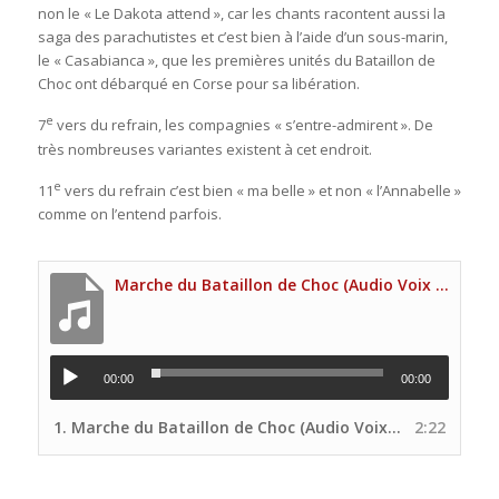
non le « Le Dakota attend », car les chants racontent aussi la
saga des parachutistes et c’est bien à l’aide d’un sous-marin,
le « Casabianca », que les premières unités du Bataillon de
Choc ont débarqué en Corse pour sa libération.
e
7
vers du refrain, les compagnies « s’entre-admirent ». De
très nombreuses variantes existent à cet endroit.
e
11
vers du refrain c’est bien « ma belle » et non « l’Annabelle »
comme on l’entend parfois.
Marche du Bataillon de Choc (Audio Voix principale Site UNP)
00:00
00:00
1.
Marche du Bataillon de Choc (Audio Voix principale Site UNP)
2:22