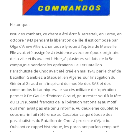
Historique :
Issu des combats, ce chant a été écrit à Barrettali, en Corse, en
octobre 1943 pendant la libération de l’île. Il est composé par
Olga d’Anevi Altieri, chanteuse lyrique à l’opéra de Marseille.
Elle avait été assignée à résidence avec son époux originaire
de la ville et ils avaient hébergé plusieurs soldats de la 5e
compagnie pendant les opérations. Le 1er Bataillon
Parachutiste de Choc avait été créé en mai 1943 par le chef de
bataillon Gambiez à Staouéli, en Algérie, sur l’instigation du
Général Giraud en s’inspirant du modèle des SAS et des
commandos britanniques. Le succès militaire de l’opération
permet à De Gaulle d’évincer Giraud, pour rester seul à la tête
du CFLN (Comité français de la libération nationale) au motif
qu’il n’en avait pas été tenu informé. Au deuxième couplet, le
sous-marin fait référence au Casabianca qui dépose des
parachutistes du Bataillon de Choc à proximité d’Ajaccio.
Oubliant ce rappel historique, les paras ont parfois remplacé