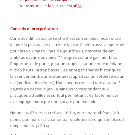
Res
tons
unis et
la
victoire est
sû
re
.
Conseils d’interprétation
L’une des difficultés de ce chant est son ambitus (écart entre
la note la plus basse et la note la plus élevée) assez important
pour les voix masculines d’aujourd’hui. L’intervalle de cet
ambitus est une onzième (11 degrés sur une gamme). D’où
l’importance de partir, pour un couplet, sur une note médiane,
ni trop haute, ni trop basse. Les enregistrements historiques
laissent entendre une attaque (couplet) sur un sol dièse ou un
sol (medium des ténors). Nous avons choisi ici une attaque 3
degrés en dessous (en La mineur) correspondant aux
pratiques actuelles et surtout permettant très facilement un
accompagnement par une guitare par exemple.
e
Notons au 8
vers du refrain, l’écho, entre parenthèses (« à
pleins poumons ») à chanter par quelques voix, qui remplace 2
temps muets (« 2.1 »).