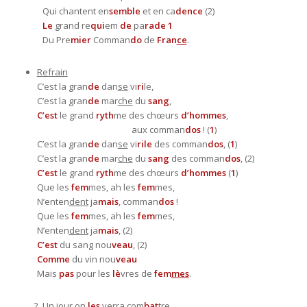
Qui chantent en
semble
et en ca
dence
(2)
Le
grand re
qui
em
de
pa
rade
1
Du Pre
mier
Comman
do
de
Fran
ce
.
Refrain
C’est la gran
de
dan
se
vi
ri
le,
C’est la gran
de
mar
che
du
sang
,
C’est
le grand
ryth
me des chœurs
d’hommes
,
aux comman
dos
! (
1
)
C’est la gran
de
dan
se
vi
rile
des comman
dos
, (
1
)
C’est la gran
de
mar
che
du
sang
des comman
dos
, (2)
C’est
le grand
ryth
me des chœurs
d’hommes
(
1
)
Que les
fem
mes, ah les
fem
mes,
N’enten
dent
ja
mais
, comman
dos
!
Que les
fem
mes, ah les
fem
mes,
N’enten
dent
ja
mais
, (2)
C’est
du sang nou
veau
, (2)
Comme
du vin nou
veau
Mais
pas
pour les
lè
vres de
fem
mes
.
Un jour on
les
verra com
bat
tre,