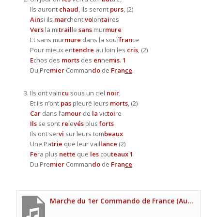
Ils auront
chaud
, ils seront
purs
, (2)
Ain
si ils
mar
chent
vo
lon
tai
res
Vers
la mi
trail
le
sans
mur
mure
Et sans mur
mure
dans la souf
fran
ce
Pour mieux en
tendre
au loin les
cris
, (2)
E
chos des
morts
des
en
ne
mis
.
1
Du Pre
mier
Comman
do
de
Fran
ce
.
Ils ont vain
cu
sous un ciel
noir
,
Et ils n’ont
pas
pleuré leurs
morts
, (2)
Car
dans l’a
mour
de
la
vic
toi
re
Ils
se sont
re
le
vés
plus
forts
Ils ont ser
vi
sur leurs tom
beaux
U
ne
Pa
trie
que leur vail
lance
(2)
Fe
ra plus
nette
que
les
cou
teaux
1
Du Pre
mier
Comman
do
de
Fran
ce
.
Marche du 1er Commando de France (Audio Voix principale Site UNP)