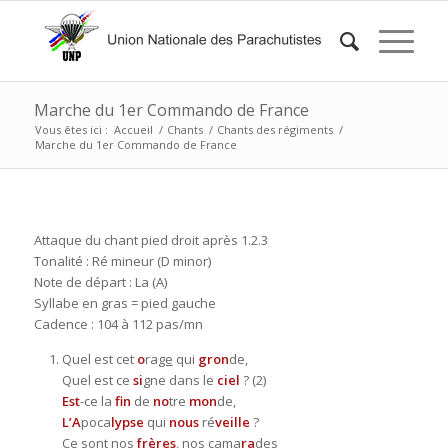
Marche du 1er Commando de France
Vous êtes ici :
Accueil
/
Chants
/
Chants des régiments
/
Marche du 1er Commando de France
Attaque du chant pied droit après 1.2.3
Tonalité : Ré mineur (D minor)
Note de départ : La (A)
Syllabe en gras = pied gauche
Cadence : 104 à 112 pas/mn
Quel est cet
o
ra
ge
qui
gron
de,
Quel est ce
si
gne dans le
ciel
? (2)
Est
-ce la
fin
de
no
tre
mon
de,
L’A
poca
lypse
qui
nous
ré
veille
?
Ce sont nos
frères
, nos cama
ra
des