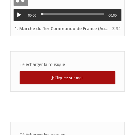
00:00
00:00
1.
Marche du 1er Commando de France (Audio Voix principale Site UNP)
3:34
Télécharger la musique
Cliquez sur moi
Télécharger les paroles