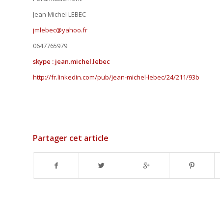
Jean Michel LEBEC
jmlebec@yahoo.fr
0647765979
skype : jean.michel.lebec
http://fr.linkedin.com/pub/jean-michel-lebec/24/211/93b
Partager cet article