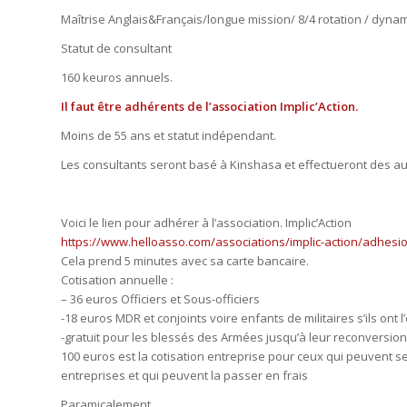
Maîtrise Anglais&Français/longue mission/ 8/4 rotation / dynami
Statut de consultant
160 keuros annuels.
Il faut être adhérents de l’association Implic’Action.
Moins de 55 ans et statut indépendant.
Les consultants seront basé à Kinshasa et effectueront des aud
Voici le lien pour adhérer à l’association. Implic’Action
https://www.helloasso.com/associations/implic-action/adhes
Cela prend 5 minutes avec sa carte bancaire.
Cotisation annuelle :
– 36 euros Officiers et Sous-officiers
-18 euros MDR et conjoints voire enfants de militaires s’ils ont 
-gratuit pour les blessés des Armées jusqu’à leur reconversion
100 euros est la cotisation entreprise pour ceux qui peuvent s
entreprises et qui peuvent la passer en frais
Paramicalement