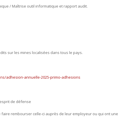
que / Maîtrise outil informatique et rapport audit.
its sur les mines localisées dans tous le pays.
ions/adhesion-annuelle-2025-primo-adhesions
l’esprit de défense
e faire rembourser celle-ci auprès de leur employeur ou qui ont une