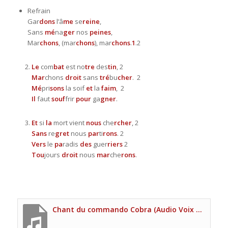
Refrain
Gar
dons
l’â
me
se
reine
,
Sans
mé
na
ger
nos
peines
,
Mar
chons
, (mar
chons
), mar
chons
.
1
.2
Le
com
bat
est no
tre
des
tin
, 2
Mar
chons
droit
sans
tré
bu
cher
. 2
Mé
pri
sons
la soif
et
la
faim
, 2
Il
faut
souf
frir
pour
ga
gner
.
Et
si
la
mort vient
nous
che
rcher
, 2
Sans
re
gret
nous
par
ti
rons
. 2
Vers
le
pa
radis
des
guer
riers
2
Tou
jours
droit
nous
mar
che
rons
.
Chant du commando Cobra (Audio Voix principale Site UNP)