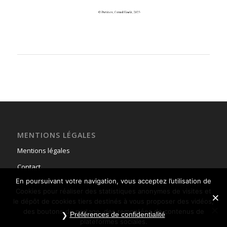
MENTIONS LÉGALES
Mentions légales
Contact
En poursuivant votre navigation, vous acceptez l’utilisation de
Cookies pour réaliser des statistiques anonymes de visites et
le dépôt de cookies tiers destinés à vous proposer des vidéos,
des boutons de partage, des remontées de contenus de
Préférences de confidentialité
plateformes sociales.