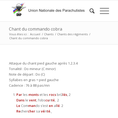
Chant du commando cobra
Vous êtes ici :
Accueil
/
Chants
/
Chants des régiments
/
Chant du commando cobra
Attaque du chant pied gauche après 1.2.3.4
Tonalité : Do mineur (C minor)
Note de départ : Do (C)
Syllabes en gras = pied gauche
Cadence : 76 à 88 pas/mn
Par
les
monts
et les
rocs
brû
lés
, 2
Dans
le
vent
, l’obs
cu
ri
té
, 2
Le
Com
man
do s’est
en
al
lé
2
Re
cher
cher
sa
vé
ri
té
.