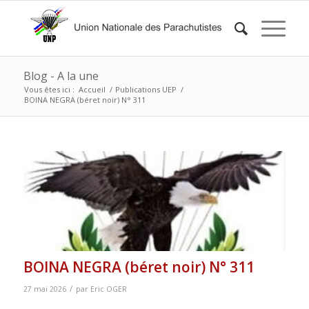
Blog - A la une
Vous êtes ici :
Accueil
/
Publications UEP
/
BOINA NEGRA (béret noir) N° 311
BOINA NEGRA (béret noir) N° 311
/
27 mai 2026
par
Eric OGER