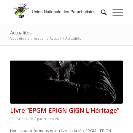
Actualités
Vous êtes ici :
Accueil
/
Accueil
/
Actualités
Livre “EPGM-EPIGN-GIGN L’Héritage”
/
19 février 2026
par
Eric OGER
Nous vous informons qu’un livre intitulé « EPGM – EPIGN –