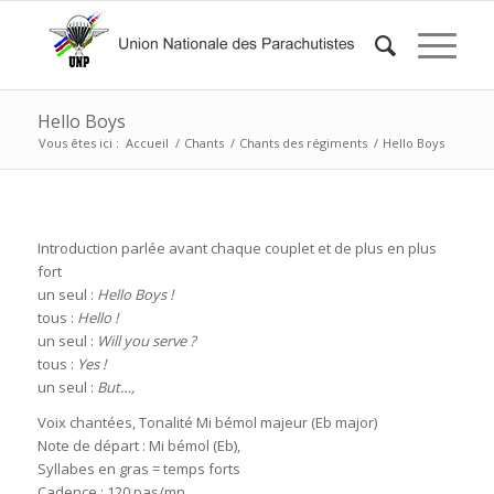
Hello Boys
Vous êtes ici :
Accueil
/
Chants
/
Chants des régiments
/
Hello Boys
Introduction parlée avant chaque couplet et de plus en plus
fort
un seul :
Hello Boys !
tous :
Hello !
un seul :
Will you serve ?
tous :
Yes !
un seul :
But…,
Voix chantées, Tonalité Mi bémol majeur (Eb major)
Note de départ : Mi bémol (Eb),
Syllabes en gras = temps forts
Cadence : 120 pas/mn