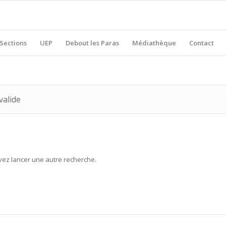
Sections
UEP
Debout les Paras
Médiathèque
Contact
valide
uvez lancer une autre recherche.