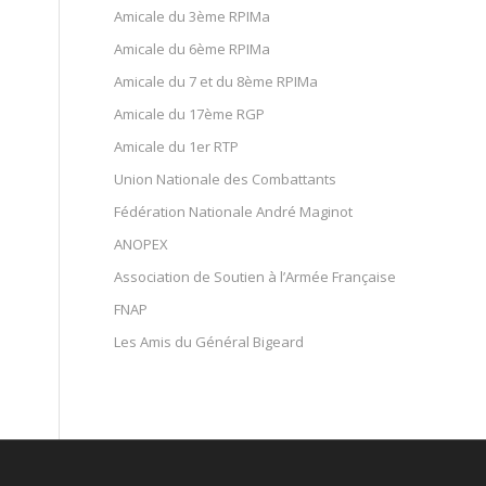
Amicale du 3ème RPIMa
Amicale du 6ème RPIMa
Amicale du 7 et du 8ème RPIMa
Amicale du 17ème RGP
Amicale du 1er RTP
Union Nationale des Combattants
Fédération Nationale André Maginot
ANOPEX
Association de Soutien à l’Armée Française
FNAP
Les Amis du Général Bigeard