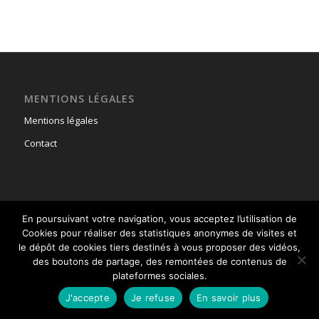
MENTIONS LÉGALES
Mentions légales
Contact
En poursuivant votre navigation, vous acceptez l’utilisation de
© Copyright - Union Nationale des Parachutistes -
powered by Enfold
Cookies pour réaliser des statistiques anonymes de visites et
WordPress Theme
le dépôt de cookies tiers destinés à vous proposer des vidéos,
des boutons de partage, des remontées de contenus de
plateformes sociales.
J'accepte
Je refuse
En savoir plus