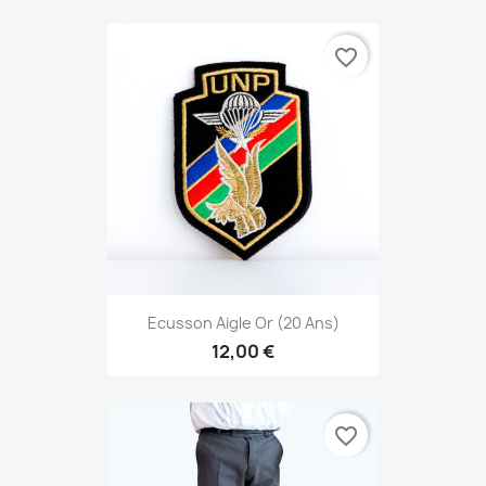
favorite_border
Ecusson Aigle Or (20 Ans)
12,00 €
favorite_border