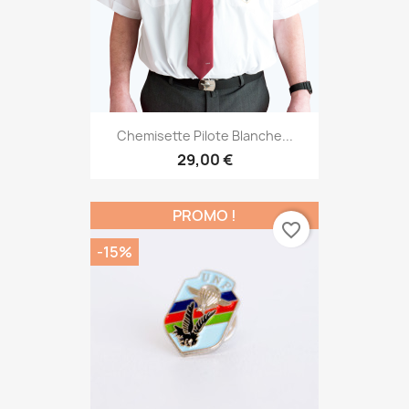
Chemisette Pilote Blanche...
29,00 €
PROMO !
favorite_border
-15%