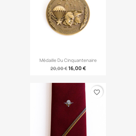
Médaille Du Cinquantenaire
16,00 €
20,00 €
favorite_border