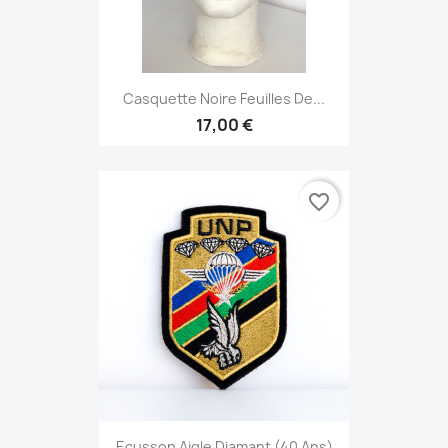
Casquette Noire Feuilles De...
17,00 €
favorite_border
Ecusson Aigle Diamant (40 Ans)