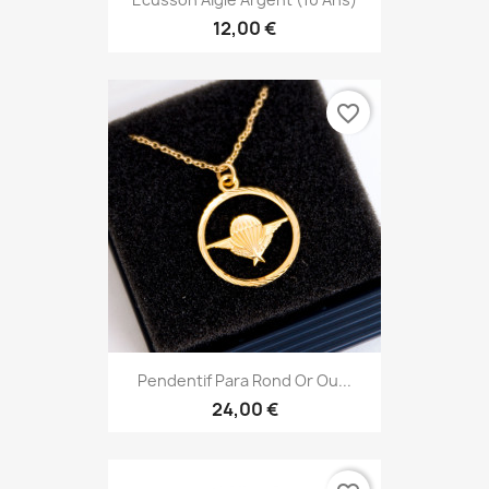
12,00 €
favorite_border
Pendentif Para Rond Or Ou...
24,00 €