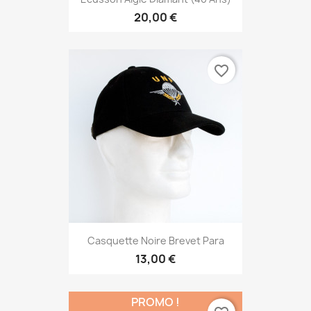
20,00 €
favorite_border
Casquette Noire Brevet Para
13,00 €
PROMO !