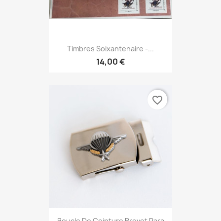
Timbres Soixantenaire -...
14,00 €
favorite_border
Boucle De Ceinture Brevet Para