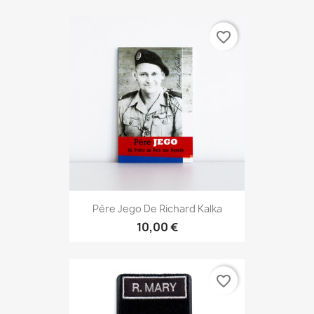
favorite_border
Père Jego De Richard Kalka
10,00 €
favorite_border