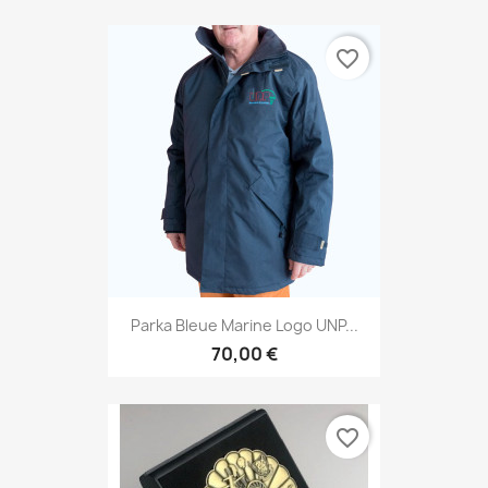
favorite_border
Parka Bleue Marine Logo UNP...
70,00 €
favorite_border