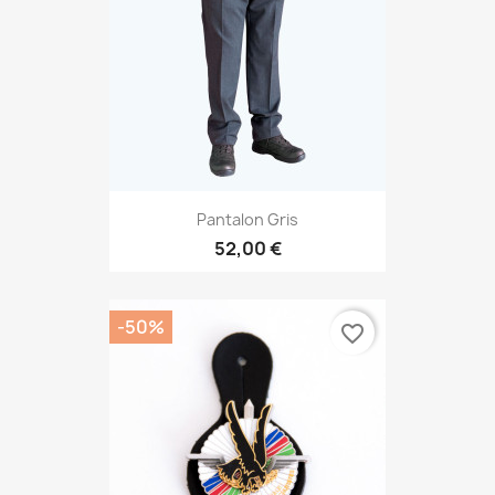
Pantalon Gris
52,00 €
-50%
favorite_border