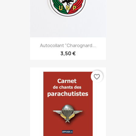
Autocollant "charognard...
3,50 €
favorite_border