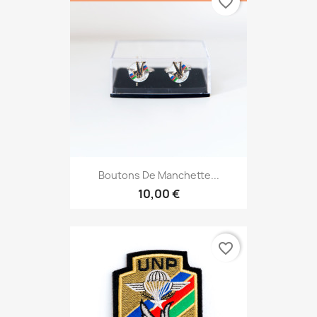
favorite_border
Boutons De Manchette...
10,00 €
favorite_border