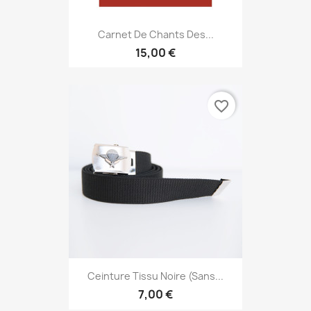
Carnet De Chants Des...
15,00 €
favorite_border
Ceinture Tissu Noire (sans...
7,00 €