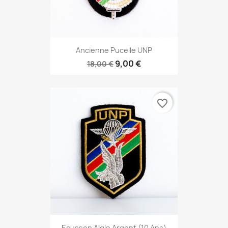
Ancienne Pucelle UNP
9,00 €
18,00 €
favorite_border
Ecusson Aigle Argent (10 Ans)