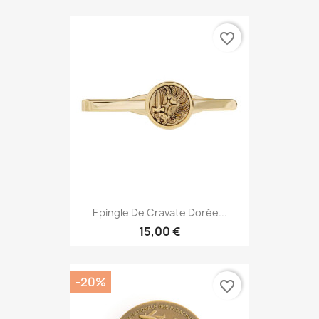
favorite_border
Epingle De Cravate Dorée...
15,00 €
-20%
favorite_border