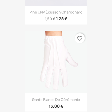
Pin's UNP Écusson Charognard
1,28 €
1,50 €
favorite_border
Gants Blancs De Cérémonie
13,00 €