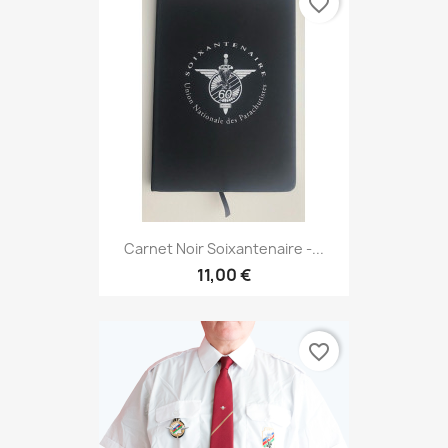
favorite_border
Carnet Noir Soixantenaire -...
11,00 €
favorite_border