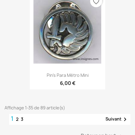
favorite_border
Pin's Para Métro Mini
6,00 €
Affichage 1-35 de 89 article(s)
1

Suivant
2
3