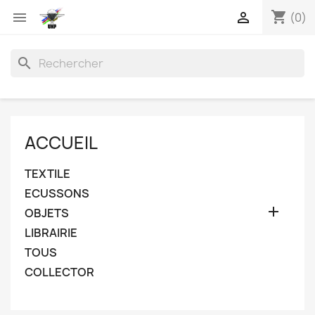
shopping_cart


(0)
search
ACCUEIL
TEXTILE
ECUSSONS

OBJETS
LIBRAIRIE
TOUS
COLLECTOR