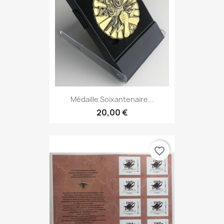
Médaille Soixantenaire...
20,00 €
favorite_border