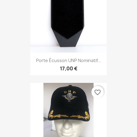
Porte Écusson UNP Nominatif...
17,00 €
favorite_border