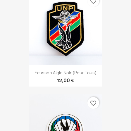
favorite_border
Ecusson Aigle Noir (pour Tous)
12,00 €
favorite_border