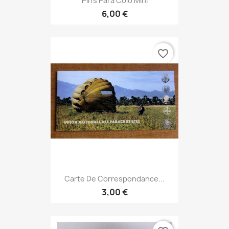
Pin's Para Colo Mini
6,00 €
favorite_border
Carte De Correspondance...
3,00 €