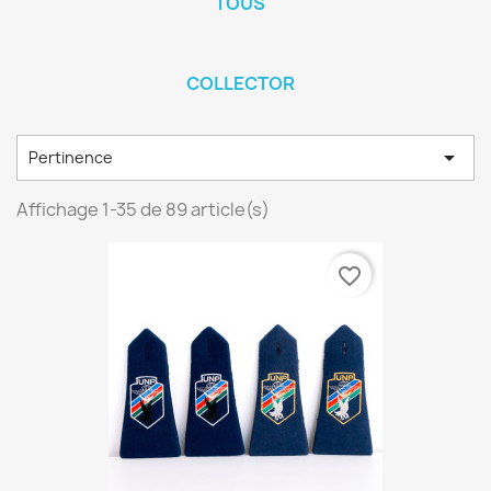
TOUS
COLLECTOR

Pertinence
Affichage 1-35 de 89 article(s)
favorite_border