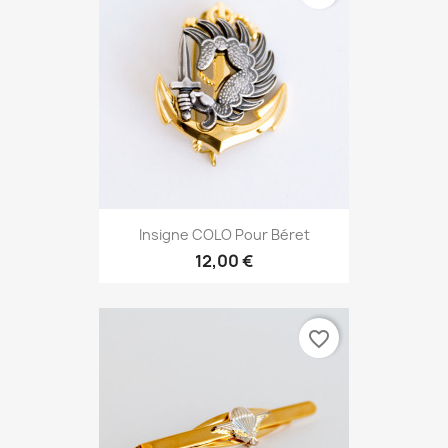
Insigne COLO Pour Béret
12,00 €
favorite_border