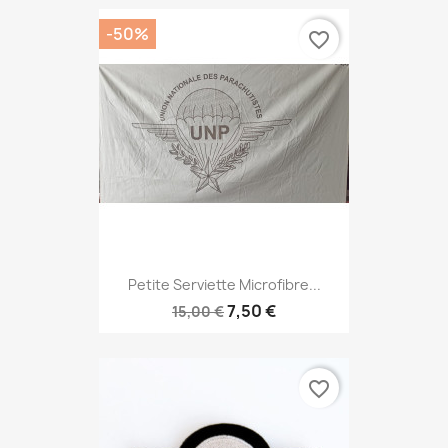
-50%
favorite_border
Petite Serviette Microfibre...
7,50 €
15,00 €
favorite_border