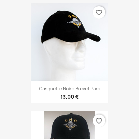
favorite_border
Casquette Noire Brevet Para
13,00 €
favorite_border