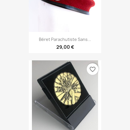
Béret Parachutiste Sans...
29,00 €
favorite_border