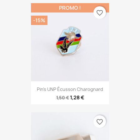
PROMO !
favorite_border
-15%
Pin's UNP Écusson Charognard
1,28 €
1,50 €
favorite_border