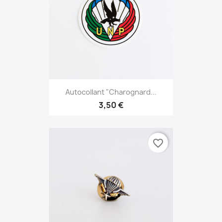
Autocollant "charognard...
3,50 €
favorite_border