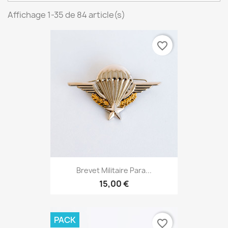
Affichage 1-35 de 84 article(s)
favorite_border
Brevet Militaire Para...
15,00 €
PACK
favorite_border