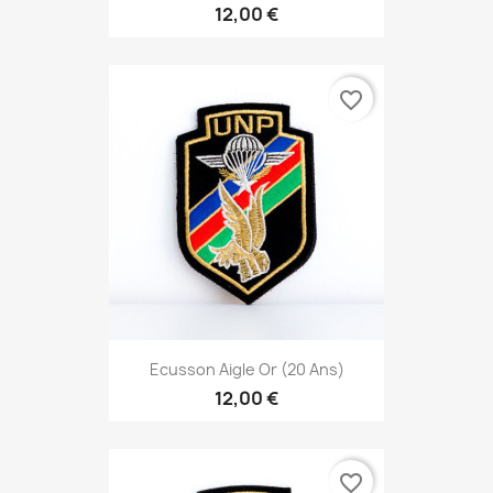
12,00 €
favorite_border
Ecusson Aigle Or (20 Ans)
12,00 €
favorite_border