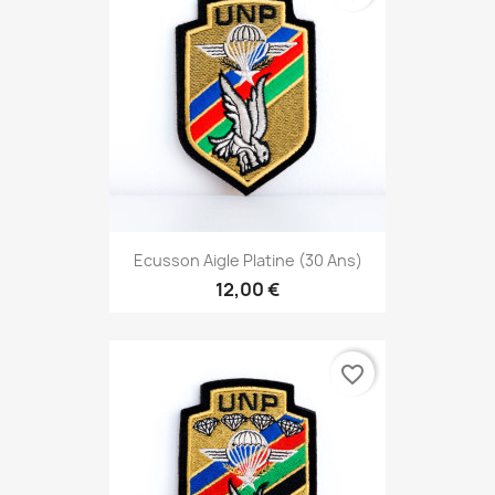
Ecusson Aigle Platine (30 Ans)
12,00 €
favorite_border