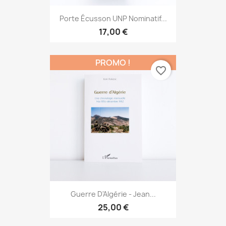
Porte Écusson UNP Nominatif...
17,00 €
PROMO !
favorite_border
Guerre D'Algérie - Jean...
25,00 €