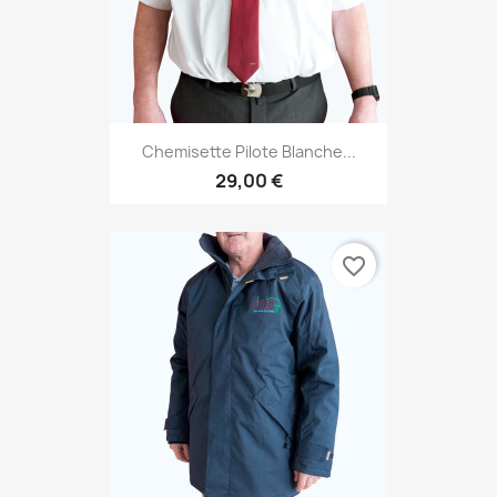
Chemisette Pilote Blanche...
29,00 €
favorite_border