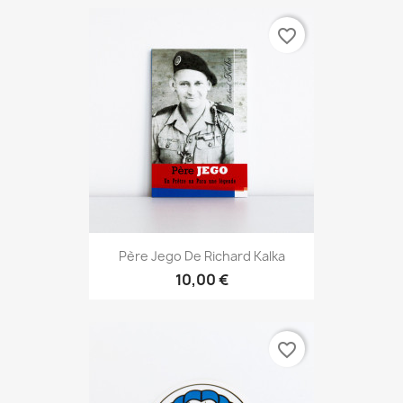
favorite_border
Père Jego De Richard Kalka
10,00 €
favorite_border