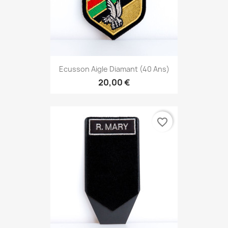
Ecusson Aigle Diamant (40 Ans)
20,00 €
favorite_border