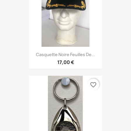
Casquette Noire Feuilles De...
17,00 €
favorite_border