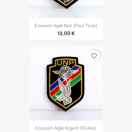
Ecusson Aigle Noir (pour Tous)
12,00 €
favorite_border
Ecusson Aigle Argent (10 Ans)