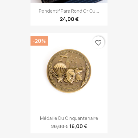
Pendentif Para Rond Or Ou...
24,00 €
-20%
favorite_border
Médaille Du Cinquantenaire
16,00 €
20,00 €