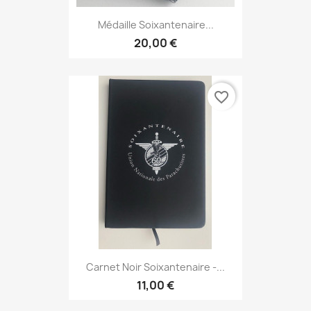
Médaille Soixantenaire...
20,00 €
favorite_border
Carnet Noir Soixantenaire -...
11,00 €