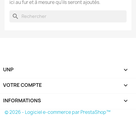
ici au fur et à mesure qu'ils seront ajoutés.
search
UNP

VOTRE COMPTE

INFORMATIONS
keyboard_arrow_down
© 2026 - Logiciel e-commerce par PrestaShop™