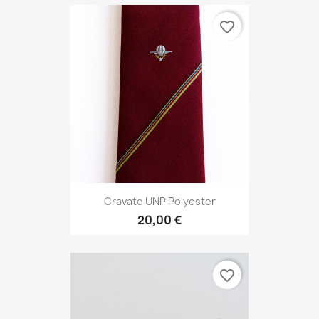
favorite_border
Cravate UNP Polyester
20,00 €
favorite_border