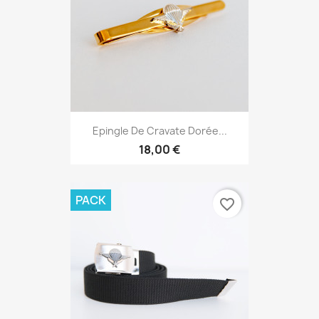
Epingle De Cravate Dorée...
18,00 €
PACK
favorite_border