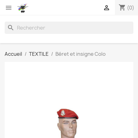
shopping_cart


(0)
search
Accueil
TEXTILE
Béret et insigne Colo